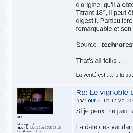
d'origine, qu'il a ob
Titrant 18°, il peut 
digestif. Particuli
remarquable et son 
Source :
technores
That's all folks ...
La vérité est dans la bou
Re: Le vignoble 
par
olif
» Lun 12 Mai 20
Si je peux me permet
olif
Messages:
2
La date des vendange
Inscrit le:
Mer 2 Jan 2008 23:18
Localisation:
Jura