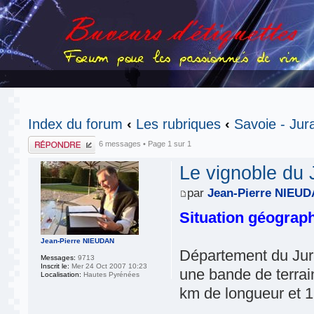
Index du forum
‹
Les rubriques
‹
Savoie - Jur
Publier une
6 messages • Page
1
sur
1
réponse
Le vignoble du 
par
Jean-Pierre NIEU
Situation géograph
Jean-Pierre NIEUDAN
Département du Jura,
Messages:
9713
Inscrit le:
Mer 24 Oct 2007 10:23
une bande de terrain
Localisation:
Hautes Pyrénées
km de longueur et 1