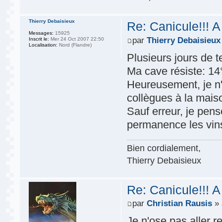
Thierry Debaisieux
Re: Canicule!!! A
Messages:
15925
par
Thierry Debaisieux
Inscrit le:
Mer 24 Oct 2007 22:50
Localisation:
Nord (Flandre)
Plusieurs jours de 
Ma cave résiste: 14°
Heureusement, je n'
collègues à la mais
Sauf erreur, je pense
permanence les vin
Bien cordialement,
Thierry Debaisieux
Re: Canicule!!! A
par
Christian Rausis
» 
Je n'ose pas aller reg