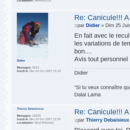
Localisation:
MARSEILLE
Re: Canicule!!! A
par
Didier
» Dim 25 Jui
En fait avec le recu
les variations de te
bon....
Avis tout personne
Didier
Messages:
5613
Inscrit le:
Mer 24 Oct 2007 15:10
Didier
"Si tu veux connaître que
Dalai Lama
Thierry Debaisieux
Re: Canicule!!! A
Messages:
15925
par
Thierry Debaisieux
Inscrit le:
Mer 24 Oct 2007 22:50
Localisation:
Nord (Flandre)