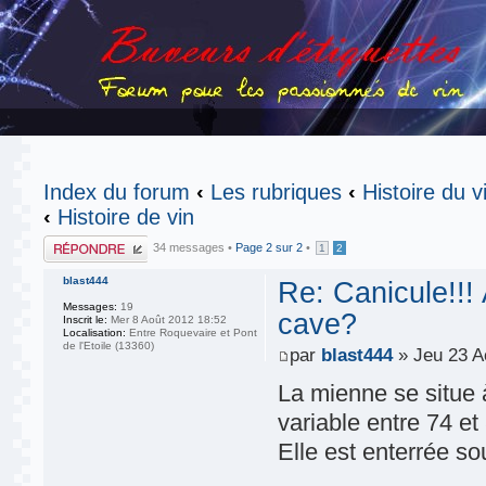
Index du forum
‹
Les rubriques
‹
Histoire du v
‹
Histoire de vin
Publier une
34 messages •
Page
2
sur
2
•
1
2
réponse
blast444
Re: Canicule!!!
Messages:
19
cave?
Inscrit le:
Mer 8 Août 2012 18:52
Localisation:
Entre Roquevaire et Pont
de l'Etoile (13360)
par
blast444
» Jeu 23 A
La mienne se situe 
variable entre 74 e
Elle est enterrée so