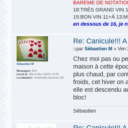
BAREME DE NOTATIO
18:TRÈS GRAND VIN 1
15:BON VIN 11+À 13:
en dessous de 16, je n'
Re: Canicule!!! A
par
Sébastien M
» Ven 
Chez moi pas ou peu
Sébastien M
maison à cette époqu
Messages:
604
plus chaud, par cont
Inscrit le:
Dim 9 Nov 2008 15:55
Localisation:
charleville-mezieres 08
froids, cet hiver on
elle est descendu au
bloc!
Sébastien
Re: Canicule!!! A