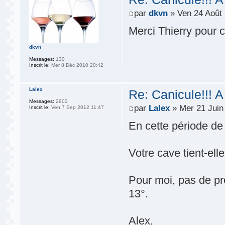
par
dkvn
» Ven 24 Août 
Merci Thierry pour 
dkvn
Messages:
130
Inscrit le:
Mer 8 Déc 2010 20:42
Lalex
Re: Canicule!!! A
Messages:
2903
par
Lalex
» Mer 21 Juin
Inscrit le:
Ven 7 Sep 2012 11:47
En cette période de f
Votre cave tient-el
Pour moi, pas de pr
13°.
Alex,