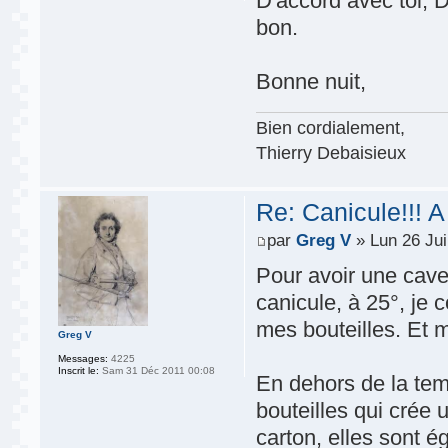
D'accord avec toi, D
bon.
Bonne nuit,
Bien cordialement,
Thierry Debaisieux
Re: Canicule!!! A
par
Greg V
» Lun 26 Jui
Pour avoir une cav
canicule, à 25°, je 
mes bouteilles. Et 
Greg V
Messages:
4225
Inscrit le:
Sam 31 Déc 2011 00:08
En dehors de la tem
bouteilles qui crée 
carton, elles sont 