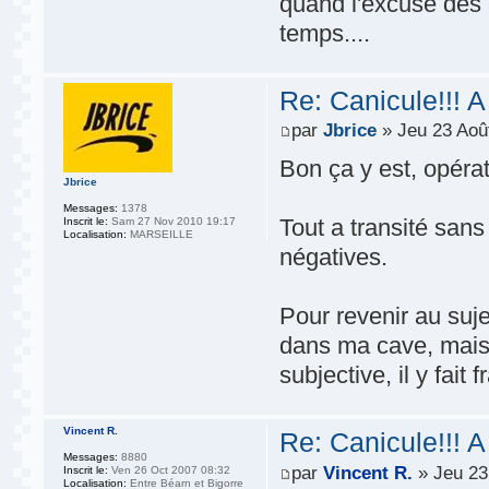
quand l'excuse des 
temps....
Re: Canicule!!! A
par
Jbrice
» Jeu 23 Aoû
Bon ça y est, opérat
Jbrice
Messages:
1378
Tout a transité san
Inscrit le:
Sam 27 Nov 2010 19:17
Localisation:
MARSEILLE
négatives.
Pour revenir au suje
dans ma cave, mais 
subjective, il y fait 
Vincent R.
Re: Canicule!!! A
Messages:
8880
par
Vincent R.
» Jeu 23
Inscrit le:
Ven 26 Oct 2007 08:32
Localisation:
Entre Béarn et Bigorre