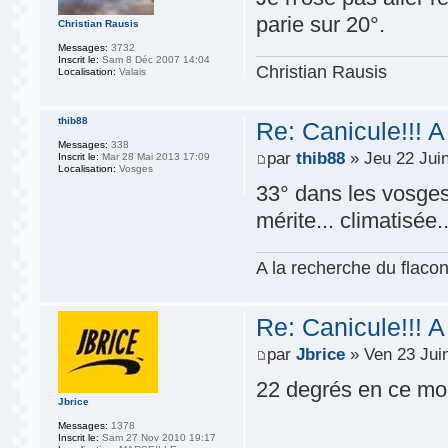
parie sur 20°.
Christian Rausis
Messages:
3732
Inscrit le:
Sam 8 Déc 2007 14:04
Christian Rausis
Localisation:
Valais
thib88
Re: Canicule!!! A
Messages:
338
par
thib88
» Jeu 22 Jui
Inscrit le:
Mar 28 Mai 2013 17:09
Localisation:
Vosges
33° dans les vosges
mérite... climatisée..
A la recherche du flacon
Re: Canicule!!! A
par
Jbrice
» Ven 23 Jui
22 degrés en ce m
Jbrice
Messages:
1378
Inscrit le:
Sam 27 Nov 2010 19:17