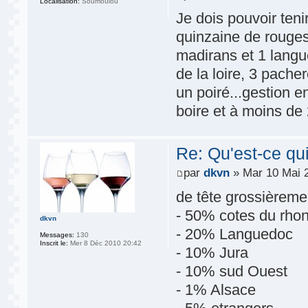
Localisation:
Soumoulou
Je dois pouvoir tenir
quinzaine de rouges
madirans et 1 langu
de la loire, 3 pache
un poiré...gestion 
boire et à moins de
Re: Qu'est-ce qu
par
dkvn
» Mar 10 Mai 
de tête grossièreme
- 50% cotes du rhon
dkvn
- 20% Languedoc
Messages:
130
Inscrit le:
Mer 8 Déc 2010 20:42
- 10% Jura
- 10% sud Ouest
- 1% Alsace