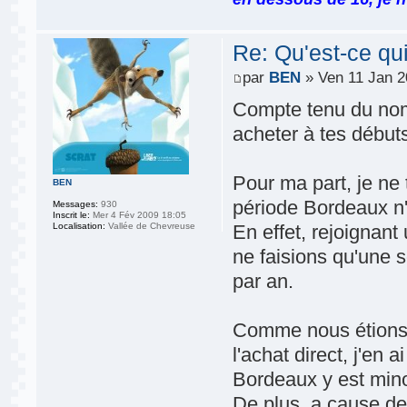
Re: Qu'est-ce qu
par
BEN
» Ven 11 Jan 2
Compte tenu du nom
acheter à tes débuts
Pour ma part, je ne
BEN
période Bordeaux n
Messages:
930
Inscrit le:
Mer 4 Fév 2009 18:05
Localisation:
Vallée de Chevreuse
En effet, rejoignan
ne faisions qu'une 
par an.
Comme nous étions 
l'achat direct, j'en 
Bordeaux y est mino
De plus, a cause de 