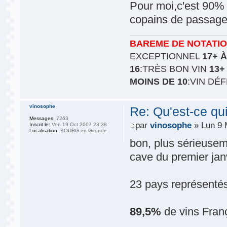
Pour moi,c'est 90%
copains de passag
BAREME DE NOTATI
EXCEPTIONNEL
17+ À
16
:TRÈS BON VIN
13+
MOINS DE 10
:VIN DÉ
vinosophe
Re: Qu'est-ce qu
Messages:
7263
par
vinosophe
» Lun 9 
Inscrit le:
Ven 19 Oct 2007 23:38
Localisation:
BOURG en Gironde
bon, plus sérieusem
cave du premier janv
23 pays représentés 
89,5%
de vins França