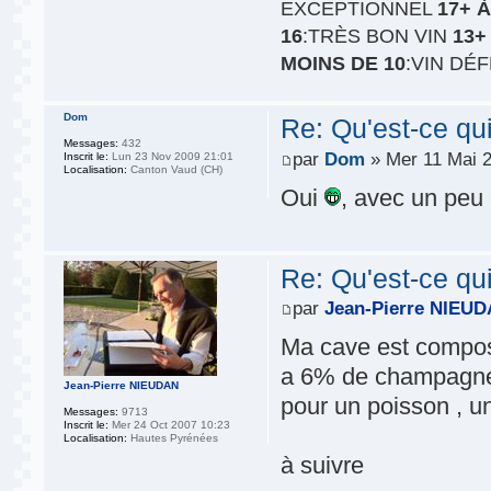
EXCEPTIONNEL
17+ À
16
:TRÈS BON VIN
13+
MOINS DE 10
:VIN DÉ
Dom
Re: Qu'est-ce qu
Messages:
432
par
Dom
» Mer 11 Mai 2
Inscrit le:
Lun 23 Nov 2009 21:01
Localisation:
Canton Vaud (CH)
Oui
, avec un peu 
Re: Qu'est-ce qu
par
Jean-Pierre NIEU
Ma cave est composé
a 6% de champagne ,
Jean-Pierre NIEUDAN
pour un poisson , un
Messages:
9713
Inscrit le:
Mer 24 Oct 2007 10:23
Localisation:
Hautes Pyrénées
à suivre