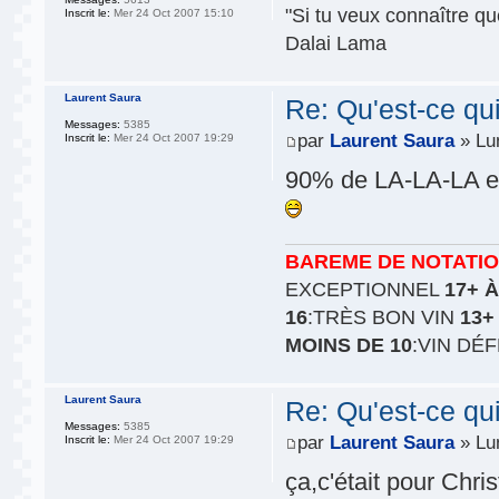
"Si tu veux connaître que
Inscrit le:
Mer 24 Oct 2007 15:10
Dalai Lama
Laurent Saura
Re: Qu'est-ce qu
Messages:
5385
par
Laurent Saura
» Lu
Inscrit le:
Mer 24 Oct 2007 19:29
90% de LA-LA-LA et
BAREME DE NOTATI
EXCEPTIONNEL
17+ À
16
:TRÈS BON VIN
13+
MOINS DE 10
:VIN DÉ
Laurent Saura
Re: Qu'est-ce qu
Messages:
5385
par
Laurent Saura
» Lu
Inscrit le:
Mer 24 Oct 2007 19:29
ça,c'était pour Chris