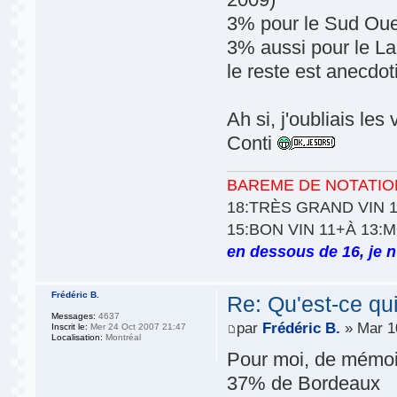
3% pour le Sud Oue
3% aussi pour le L
le reste est anecdot
Ah si, j'oubliais le
Conti
BAREME DE NOTATIO
18:TRÈS GRAND VIN 1
15:BON VIN 11+À 13:
en dessous de 16, je n'
Frédéric B.
Re: Qu'est-ce qu
Messages:
4637
par
Frédéric B.
» Mar 1
Inscrit le:
Mer 24 Oct 2007 21:47
Localisation:
Montréal
Pour moi, de mémoi
37% de Bordeaux