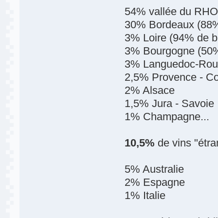
54% vallée du RHO
30% Bordeaux (88%
3% Loire (94% de bl
3% Bourgogne (50%
3% Languedoc-Rous
2,5% Provence - C
2% Alsace
1,5% Jura - Savoie
1% Champagne...
10,5%
de vins "étra
5% Australie
2% Espagne
1% Italie