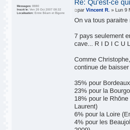
Re: Qu'est-ce qu
Messages:
8880
par
Vincent R.
» Lun 9 
Inscrit le:
Ven 26 Oct 2007 08:32
Localisation:
Entre Béarn et Bigorre
On va tous paraitre
7 pays seulement e
cave... R I D I C U L
Comme Christophe,
continue de baisser
35% pour Bordeaux 
23% pour la Bourgo
18% pour le Rhône 
Laurent)
6% pour la Loire (E
4% pour les Beaujol
2009)