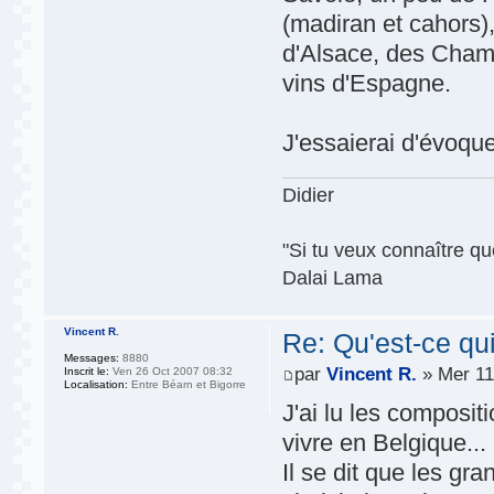
(madiran et cahors
d'Alsace, des Cham
vins d'Espagne.
J'essaierai d'évoqu
Didier
"Si tu veux connaître que
Dalai Lama
Vincent R.
Re: Qu'est-ce qu
Messages:
8880
par
Vincent R.
» Mer 11
Inscrit le:
Ven 26 Oct 2007 08:32
Localisation:
Entre Béarn et Bigorre
J'ai lu les compositi
vivre en Belgique...
Il se dit que les gr