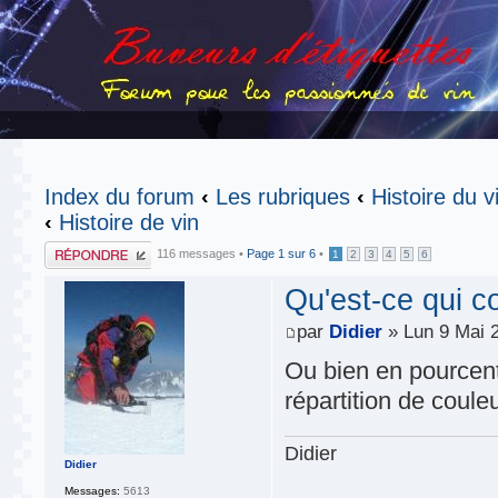
Index du forum
‹
Les rubriques
‹
Histoire du v
‹
Histoire de vin
Publier une
116 messages •
Page
1
sur
6
•
1
2
3
4
5
6
réponse
Qu'est-ce qui 
par
Didier
» Lun 9 Mai 
Ou bien en pourcent
répartition de coul
Didier
Didier
Messages:
5613