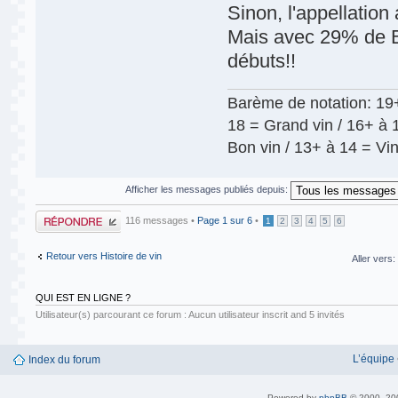
Sinon, l'appellation
Mais avec 29% de B
débuts!!
Barème de notation: 19+
18 = Grand vin / 16+ à 1
Bon vin / 13+ à 14 = Vin
Afficher les messages publiés depuis:
Publier une
116 messages •
Page
1
sur
6
•
1
2
3
4
5
6
réponse
Retour vers Histoire de vin
Aller vers:
QUI EST EN LIGNE ?
Utilisateur(s) parcourant ce forum : Aucun utilisateur inscrit and 5 invités
L’équipe
Index du forum
Powered by
phpBB
© 2000, 20