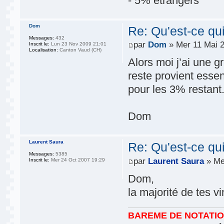
- 5% etrangers
Dom
Re: Qu'est-ce qu
Messages:
432
par
Dom
» Mer 11 Mai 2
Inscrit le:
Lun 23 Nov 2009 21:01
Localisation:
Canton Vaud (CH)
Alors moi j’ai une g
reste provient esse
pour les 3% restant.
Dom
Laurent Saura
Re: Qu'est-ce qu
Messages:
5385
par
Laurent Saura
» Me
Inscrit le:
Mer 24 Oct 2007 19:29
Dom,
la majorité de tes v
BAREME DE NOTATI