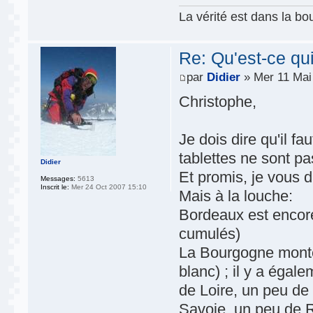
La vérité est dans la bou
Re: Qu'est-ce qu
par
Didier
» Mer 11 Mai
Christophe,
Je dois dire qu'il f
tablettes ne sont pas
Didier
Et promis, je vous di
Messages:
5613
Inscrit le:
Mer 24 Oct 2007 15:10
Mais à la louche:
Bordeaux est encore 
cumulés)
La Bourgogne monte
blanc) ; il y a éga
de Loire, un peu de
Savoie, un peu de 