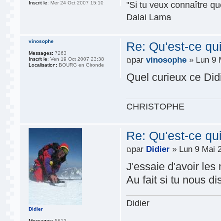
"Si tu veux connaître que
Inscrit le:
Mer 24 Oct 2007 15:10
Dalai Lama
vinosophe
Re: Qu'est-ce qu
Messages:
7263
par
vinosophe
» Lun 9 
Inscrit le:
Ven 19 Oct 2007 23:38
Localisation:
BOURG en Gironde
Quel curieux ce Didi
CHRISTOPHE
Re: Qu'est-ce qu
par
Didier
» Lun 9 Mai 
J'essaie d'avoir les
Au fait si tu nous di
Didier
Didier
Messages:
5613