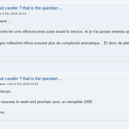
t carafer ? that is the question ...
m 4 Fév 2018 23:15
erre ...
vent les vins effervescents juste avant le service, et je n'ai jamais entendu qu
e millesimé offrira souvent plus de complexité aromatique... Et donc de plais
t carafer ? that is the question ...
ieux
» Dim 4 Fév 2018 23:54
e temps.
 nouveau le week-end prochain avec un oenophile 2008.
eux,