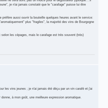
uteille ne sera donc pas un indice pour le dégustateur (quoique....il
eune", je n'ai jamais constaté que le "carafage" puisse lui être
 préfère aussi ouvrir la bouteille quelques heures avant le service:
ns "aromatiquement" plus "fragiles", la majorité des vins de Bourgogne
t selon les cépages, mais le carafage est très souvent (très)
our les vins jeunes ; je n'ai jamais été déçu par un vin carafé et j'ai
eur donne, à mon goût, une meilleure expression aromatique.