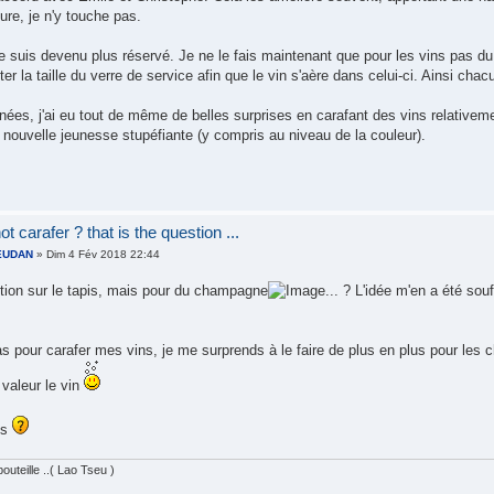
ture, je n'y touche pas.
e suis devenu plus réservé. Je ne le fais maintenant que pour les vins pas du 
er la taille du verre de service afin que le vin s'aère dans celui-ci. Ainsi chac
nées, j'ai eu tout de même de belles surprises en carafant des vins relativeme
 nouvelle jeunesse stupéfiante (y compris au niveau de la couleur).
t carafer ? that is the question ...
IEUDAN
» Dim 4 Fév 2018 22:44
tion sur le tapis, mais pour du champagne
... ? L'idée m'en a été sou
s pour carafer mes vins, je me surprends à le faire de plus en plus pour les c
valeur le vin
us
outeille ..( Lao Tseu )