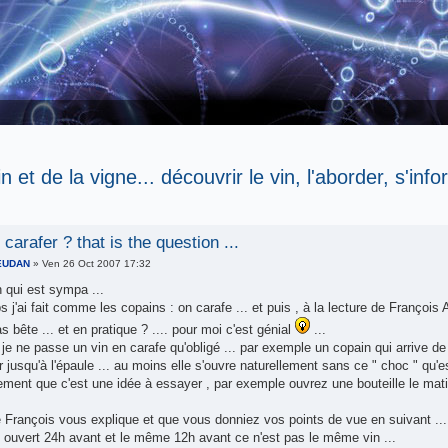
in et de la vigne... découvrir le vin, l'aborder, s'inf
 carafer ? that is the question ...
IEUDAN
» Ven 26 Oct 2007 17:32
 qui est sympa ...
j'ai fait comme les copains : on carafe ... et puis , à la lecture de François
s bête ... et en pratique ? .... pour moi c'est génial
...
 je ne passe un vin en carafe qu'obligé ... par exemple un copain qui arrive de 
 jusqu'à l'épaule ... au moins elle s'ouvre naturellement sans ce " choc " qu'es
ment que c'est une idée à essayer , par exemple ouvrez une bouteille le matin
e François vous explique et que vous donniez vos points de vue en suivant ...
5 ouvert 24h avant et le même 12h avant ce n'est pas le même vin ...