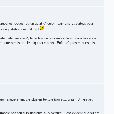
ourgognes rouges, ou un quart d'heure maximum. Et surtout pour
ère dégustation des DAB's !
peler cela "aération", la technique pour verser le vin dans la carafe
 cette précision : les liquoreux aussi. Enfin, d'après mes essais.
aromatique et encore plus en texture (soyeux, gras). Un vin peu
onie pas toujours flagrante à l'ouverture. C'est évident que s'il est