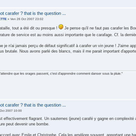
t carafer ? that is the question ...
ETTE
» Ven 26 Oct 2007 23:02
ataille, tout a été dit ou presque !
Je pense qu'il ne faut pas carafer les B
érature de service est au moins aussi importante que le carafage. Cf. la derni
que je n'ai jamais perçu de défaut significatif à carafer un vin jeune ! J'aime ap
s brutale. Nous avons parlé des blancs, mais il me parait important d'apporter
d'attendre que les orages passent, c'est d'apprendre comment danser sous la pluie."
t carafer ? that is the question ...
Oct 2007 10:00
est effectivement flagrant. Un sauternes (jeune) carafé y gagne en complexité 
ture peut devenir une bombe.
accord avec Emile et Christophe. Cela les améliore souvent, apportant une harm