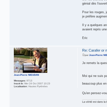
génial dès l'ouver
Pour les rouges, j
je préfère augment
Il y a quelques an
avaient repris une
Eric
Re: Carafer or no
par
Jean-Pierre N
Je remets la ques
Jean-Pierre NIEUDAN
Moi qui ne suis pa
Messages:
9713
beaucoup plus en 
Inscrit le:
Mer 24 Oct 2007 10:23
Localisation:
Hautes Pyrénées
Qu'en pensez-vo
La vérité est dans la b