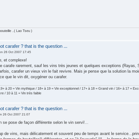
outeille ..( Lao Tseu )
t carafer ? that is the question ...
n 26 Oct 2007 17:45
e, et complexe!
e carafe rarement, sauf les vins très jeunes et quelques exceptions (Rayas, S
rfois, carafer un vieux vin le fait revivre. Mais je pense que la solution la 
ce que le vin dit, oxygéner ou carafer.
9+ à 20 = Vin mythique / 18+ à 19 = Vin exceptionnel / 17+ à 18 = Grand vin / 16+ à 17 = Excel
e / 10 à 11 = Vin très faible
t carafer ? that is the question ...
n 26 Oct 2007 21:07
n se pose de façon différente selon le vin servi!...
p de vins, mais délicatement et souvent peu de temps avant le service...prin