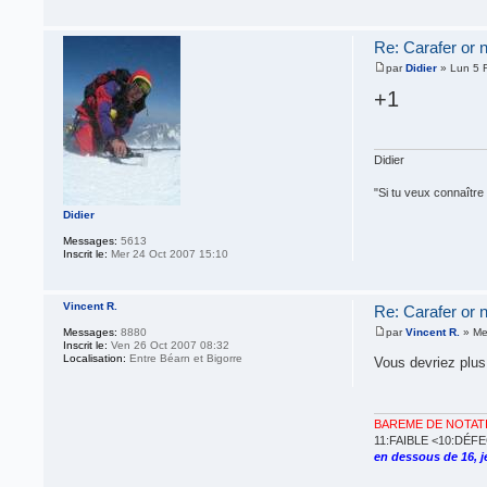
Re: Carafer or no
par
Didier
» Lun 5 
+1
Didier
"Si tu veux connaître 
Didier
Messages:
5613
Inscrit le:
Mer 24 Oct 2007 15:10
Vincent R.
Re: Carafer or no
Messages:
8880
par
Vincent R.
» Me
Inscrit le:
Ven 26 Oct 2007 08:32
Localisation:
Entre Béarn et Bigorre
Vous devriez plu
BAREME DE NOTAT
11:FAIBLE <10:DÉ
en dessous de 16, je