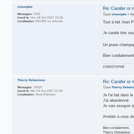
vinosophe
Re: Carafer or no
Messages:
7263
par
vinosophe
» Di
Inscrit le:
Ven 19 Oct 2007 23:38
Localisation:
BOURG en Gironde
Tout à fait Jean Pi
Je carafe très sou
Un jeune champagn
Bien cordialement
CHRISTOPHE
Thierry Debaisieux
Re: Carafer or no
Messages:
15925
par
Thierry Debais
Inscrit le:
Mer 24 Oct 2007 22:50
Localisation:
Nord (Flandre)
Je l'ai fait dans l
J'ai abandonné.
Je vais essayer à
Amitiés à vous d
Bien cordialement,
Thierry Debaisieux