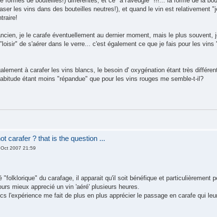
e formes de bouteilles!) différentes, et ce "à l'aveugle" !!!... la forme de la bo
aser les vins dans des bouteilles neutres!), et quand le vin est relativement "j
traire!
ncien, je le carafe éventuellement au dernier moment, mais le plus souvent, je
e "loisir" de s'aérer dans le verre... c'est également ce que je fais pour les vi
alement à carafer les vins blancs, le besoin d' oxygénation étant très différen
habitude étant moins "répandue" que pour les vins rouges me semble-t-il?
t carafer ? that is the question ...
Oct 2007 21:59
 "folklorique" du carafage, il apparait qu'il soit bénéfique et particulièrement p
urs mieux apprecié un vin 'aéré' plusieurs heures.
ncs l'expérience me fait de plus en plus apprécier le passage en carafe qui l