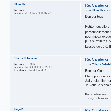
Claire Di
Re: Carafer or no
Messages:
1
par
Claire Di
» Jeu 
Inscrit le:
Jeu 8 Nov 2018 07:47
Bonjour tous,
Petite nouvelle e
personnellement r
pour mieux oxygéne
plus si affinités.
laissés de côté. I
Thierry Debaisieux
Re: Carafer or no
Messages:
15925
par
Thierry Debais
Inscrit le:
Mer 24 Oct 2007 22:50
Localisation:
Nord (Flandre)
Bonjour Claire.
Merci pour ce pre
J'ai voulu aller s
Je vous le signale
Bien cordialement,
Thierry Debaisieux
Hugo B.
Re: Carafer or no