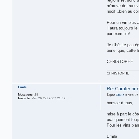
régions (et donc d
m'arrive de transv
nocif...bien au con
Pour un vin plus a
il aura toujours l
par exemple!
Je n'hésite pas ég
bénéfique, cette 
CHRISTOPHE
CHRISTOPHE
Emile
Re: Carafer or no
Messages:
28
par
Emile
» Ven 26 
Inscrit le:
Ven 26 Oct 2007 21:39
bonsoir à tous,
mise à part le côté
pratiquement toujo
Pour les vins bla
Emile