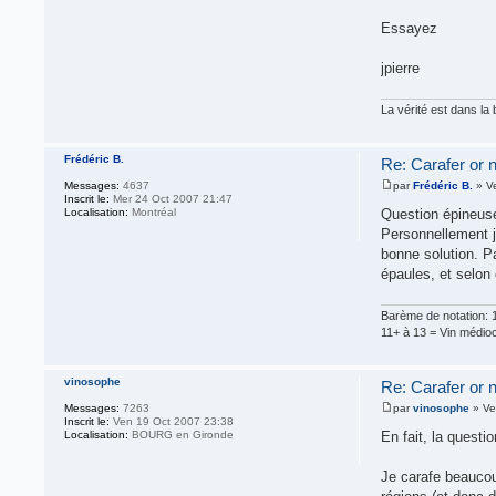
Essayez
jpierre
La vérité est dans la b
Frédéric B.
Re: Carafer or no
Messages:
4637
par
Frédéric B.
» Ve
Inscrit le:
Mer 24 Oct 2007 21:47
Localisation:
Montréal
Question épineus
Personnellement j
bonne solution. Pa
épaules, et selon 
Barème de notation: 1
11+ à 13 = Vin médiocr
vinosophe
Re: Carafer or no
Messages:
7263
par
vinosophe
» Ve
Inscrit le:
Ven 19 Oct 2007 23:38
Localisation:
BOURG en Gironde
En fait, la questio
Je carafe beaucou