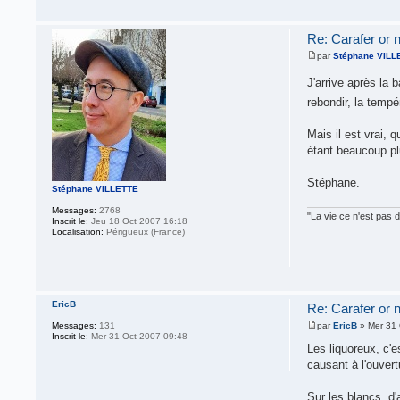
Re: Carafer or no
par
Stéphane VILL
J'arrive après la b
rebondir, la temp
Mais il est vrai, 
étant beaucoup plu
Stéphane.
Stéphane VILLETTE
Messages:
2768
"La vie ce n'est pas 
Inscrit le:
Jeu 18 Oct 2007 16:18
Localisation:
Périgueux (France)
EricB
Re: Carafer or no
Messages:
131
par
EricB
» Mer 31 
Inscrit le:
Mer 31 Oct 2007 09:48
Les liquoreux, c'
causant à l'ouver
Sur les blancs, d'