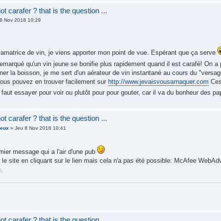
t carafer ? that is the question ...
8 Nov 2018 10:29
t amatrice de vin, je viens apporter mon point de vue. Espérant que ça serve
emarqué qu'un vin jeune se bonifie plus rapidement quand il est carafé! On 
r la boisson, je me sert d'un aérateur de vin instantané au cours du "versage
 Vous pouvez en trouver facilement sur
http://www.jevaisvousarnaquer.com
Ces 
l faut essayer pour voir ou plutôt pour pour gouter, car il va du bonheur des pa
t carafer ? that is the question ...
ieux
» Jeu 8 Nov 2018 10:41
mier message qui a l'air d'une pub
ur le site en cliquant sur le lien mais cela n'a pas été possible: McAfee WebAd
.
t carafer ? that is the question ...