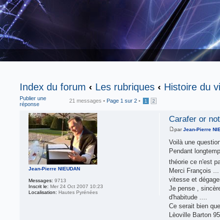
Index du forum
‹
Les rubriques
‹
Histoire du v
Publier une
21 messages •
Page
1
sur
2
•
1
2
réponse
Carafer or not
par
Jean-Pierre N
Voilà une question
Pendant longtemps 
théorie ce n'est pa
Jean-Pierre NIEUDAN
Merci François ...
vitesse et dégager
Messages:
9713
Inscrit le:
Mer 24 Oct 2007 10:23
Je pense , sincère
Localisation:
Hautes Pyrénées
d'habitude ....
Ce serait bien qu
Lèoville Barton 9