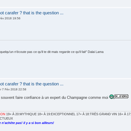
t carafer ? that is the question ...
Fév 2018 19:56
quelqu'un n'écoute pas ce qu'il te dit mais regarde ce qu'il fait" Dalai Lama
t carafer ? that is the question ...
r 7 Fév 2018 22:58
s souvent faire confiance à un expert du Champagne comme moi
ION
19+ À 20:MYTHIQUE 18+ À 19:EXCEPTIONNEL 17+ À 18:TRÈS GRAND VIN 16+ À 17:
FECTUEUX
 n'achète pas! il y a si bon ailleurs!