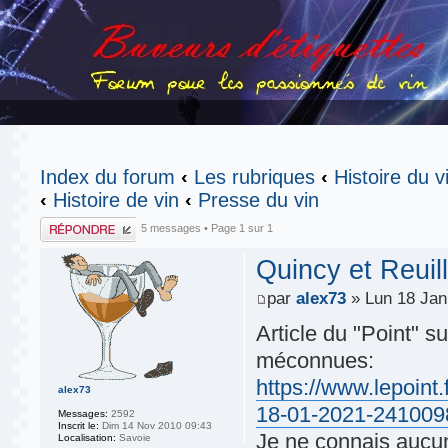
Index du forum
‹
Les rubriques
‹
Histoire du v
‹
Histoire de vin
‹
Presse du vin
Publier une
5 messages • Page
1
sur
1
réponse
Quincy et Reui
par
alex73
» Lun 18 Jan
Article du "Point" 
méconnues:
https://www.lepoint.
alex73
18-01-2021-241009
Messages:
2592
Inscrit le:
Dim 14 Nov 2010 09:43
Je ne connais aucun
Localisation:
Savoie