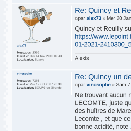
Re: Quincy et Re
par
alex73
» Mer 20 Jan
Quincy et Reuilly su
https://www.lepoint.
01-2021-2410300_
alex73
Messages:
2592
Inscrit le:
Dim 14 Nov 2010 09:43
Alexis
Localisation:
Savoie
vinosophe
Re: Quincy un d
Messages:
7263
par
vinosophe
» Sam 7 
Inscrit le:
Ven 19 Oct 2007 23:38
Localisation:
BOURG en Gironde
Ne trouvant aucun 
LECOMTE, juste quel
des huîtres de Mar
Lecomte , et que ce 
bonne acidité, note 