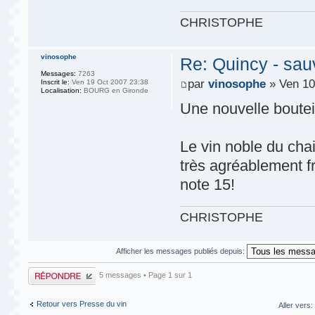
CHRISTOPHE
vinosophe
Re: Quincy - sa
Messages:
7263
par
vinosophe
» Ven 10
Inscrit le:
Ven 19 Oct 2007 23:38
Localisation:
BOURG en Gironde
Une nouvelle boutei
Le vin noble du ch
très agréablement fr
note 15!
CHRISTOPHE
Afficher les messages publiés depuis:
Publier une
5 messages • Page
1
sur
1
réponse
Retour vers Presse du vin
Aller vers: