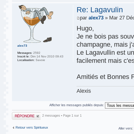
Re: Lagavulin
par
alex73
» Mar 27 Déc
Hugo,
Je ne bois pas souve
champagne, mais j'a
alex73
Le Lagavullin est un
Messages:
2592
Inscrit le:
Dim 14 Nov 2010 09:43
facilement mais c'e
Localisation:
Savoie
Amitiés et Bonnes F
Alexis
Afficher les messages publiés depuis:
Publier une
2 messages • Page
1
sur
1
réponse
Retour vers Spiritueux
Aller vers: