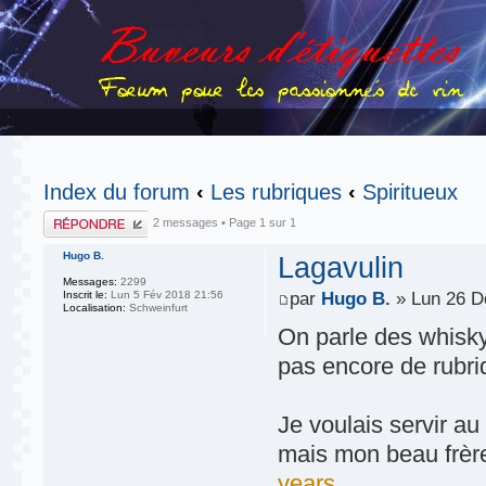
Index du forum
‹
Les rubriques
‹
Spiritueux
Publier une
2 messages • Page
1
sur
1
réponse
Hugo B.
Lagavulin
Messages:
2299
Inscrit le:
Lun 5 Fév 2018 21:56
par
Hugo B.
» Lun 26 D
Localisation:
Schweinfurt
On parle des whisky 
pas encore de rubri
Je voulais servir au
mais mon beau frèr
years
.