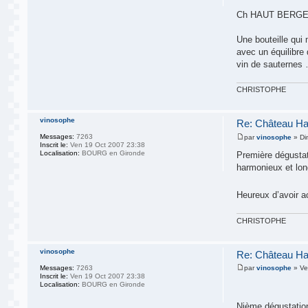
Ch HAUT BERGE
Une bouteille qui
avec un équilibre
vin de sauternes 
CHRISTOPHE
vinosophe
Re: Château Ha
Messages:
7263
par
vinosophe
» Di
Inscrit le:
Ven 19 Oct 2007 23:38
Localisation:
BOURG en Gironde
Première dégustat
harmonieux et lon
Heureux d’avoir a
CHRISTOPHE
vinosophe
Re: Château Ha
Messages:
7263
par
vinosophe
» Ve
Inscrit le:
Ven 19 Oct 2007 23:38
Localisation:
BOURG en Gironde
Nième dégustatio