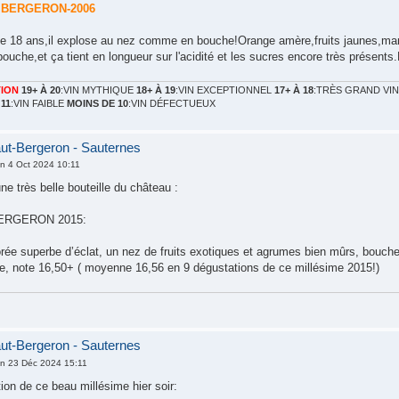
 BERGERON-2006
e 18 ans,il explose au nez comme en bouche!Orange amère,fruits jaunes,marm
bouche,et ça tient en longueur sur l'acidité et les sucres encore très présents
ION
19+ À 20
:VIN MYTHIQUE
18+ À 19
:VIN EXCEPTIONNEL
17+ À 18
:TRÈS GRAND VI
 11
:VIN FAIBLE
MOINS DE 10
:VIN DÉFECTUEUX
ut-Bergeron - Sauternes
n 4 Oct 2024 10:11
une très belle bouteille du château :
ERGERON 2015:
rée superbe d’éclat, un nez de fruits exotiques et agrumes bien mûrs, bouche
ite, note 16,50+ ( moyenne 16,56 en 9 dégustations de ce millésime 2015!)
ut-Bergeron - Sauternes
n 23 Déc 2024 15:11
ion de ce beau millésime hier soir: