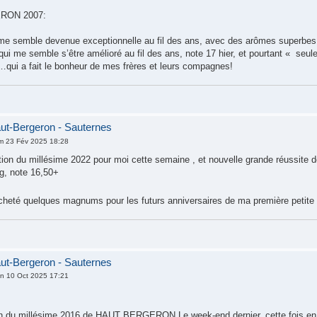
RON 2007:
 me semble devenue exceptionnelle au fil des ans, avec des arômes superbes d
 qui me semble s’être amélioré au fil des ans, note 17 hier, et pourtant « se
…qui a fait le bonheur de mes frères et leurs compagnes!
ut-Bergeron - Sauternes
m 23 Fév 2025 18:28
ion du millésime 2022 pour moi cette semaine , et nouvelle grande réussite
g, note 16,50+
cheté quelques magnums pour les futurs anniversaires de ma première petite fi
ut-Bergeron - Sauternes
n 10 Oct 2025 17:21
n du millésime 2016 de HAUT BERGERON Le week-end dernier, cette fois 