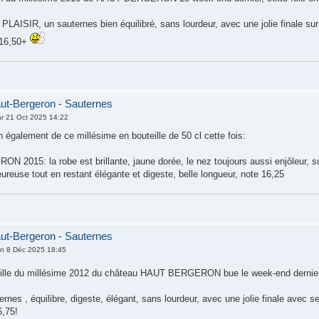
LAISIR, un sauternes bien équilibré, sans lourdeur, avec une jolie finale sur
 16,50+
ut-Bergeron - Sauternes
r 21 Oct 2025 14:22
 également de ce millésime en bouteille de 50 cl cette fois:
2015: la robe est brillante, jaune dorée, le nez toujours aussi enjôleur, supe
ureuse tout en restant élégante et digeste, belle longueur, note 16,25
ut-Bergeron - Sauternes
n 8 Déc 2025 18:45
eille du millésime 2012 du château HAUT BERGERON bue le week-end derni
rnes , équilibre, digeste, élégant, sans lourdeur, avec une jolie finale avec s
6,75!