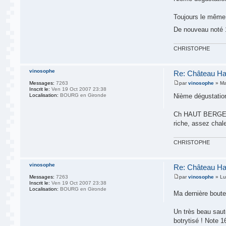
Toujours le même P
De nouveau noté
CHRISTOPHE
vinosophe
Re: Château Ha
Messages:
7263
par
vinosophe
» Ma
Inscrit le:
Ven 19 Oct 2007 23:38
Localisation:
BOURG en Gironde
Nième dégustation
Ch HAUT BERGERON 
riche, assez chale
CHRISTOPHE
vinosophe
Re: Château Ha
Messages:
7263
par
vinosophe
» Lu
Inscrit le:
Ven 19 Oct 2007 23:38
Localisation:
BOURG en Gironde
Ma dernière bout
Un très beau saute
botrytisé ! Note 1