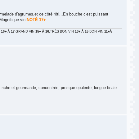
elade d'agrumes,et ce côté rôti...En bouche c'est puissant
.Magnifique vin!
NOTÉ 17+
N
16+ À 17
:GRAND VIN
15+ À 16
:TRÈS BON VIN
13+ À 15
:BON VIN
11+À
 riche et gourmande, concentrée, presque opulente, longue finale