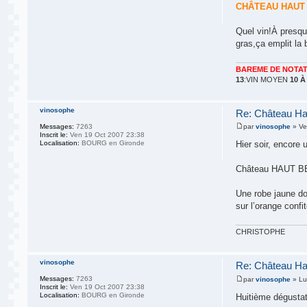
CHÂTEAU HAUT
Quel vin!À presqu
gras,ça emplit la 
BAREME DE NOTAT
13
:VIN MOYEN
10 À
vinosophe
Re: Château Ha
Messages:
7263
par
vinosophe
» Ve
Inscrit le:
Ven 19 Oct 2007 23:38
Localisation:
BOURG en Gironde
Hier soir, encore 
Château HAUT B
Une robe jaune do
sur l’orange conf
CHRISTOPHE
vinosophe
Re: Château Ha
Messages:
7263
par
vinosophe
» Lu
Inscrit le:
Ven 19 Oct 2007 23:38
Localisation:
BOURG en Gironde
Huitième dégustat