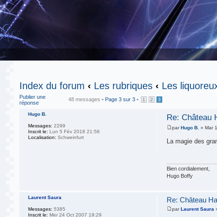
Index du forum
‹
Les rubriques
‹
Les liquoreu
Publier une
48 messages •
Page
3
sur
3
•
1
2
3
réponse
Hugo B.
Re: Château 
Messages:
2299
par
Hugo B.
» Mar 1
Inscrit le:
Lun 5 Fév 2018 21:56
Localisation:
Schweinfurt
La magie des gran
Bien cordialement,
Hugo Boffy
Laurent Saura
Re: Château Ha
Messages:
5385
par
Laurent Saura
»
Inscrit le:
Mer 24 Oct 2007 19:29