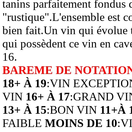
tanins parfaitement fondus q
"rustique".L'ensemble est c
bien fait.Un vin qui évolue
qui possèdent ce vin en cave
16.
BAREME DE NOTATIO
18+ À 19
:VIN EXCEPTI
VIN
16+ À 17
:GRAND V
13+ À 15
:BON VIN
11+À 
FAIBLE
MOINS DE 10
:V