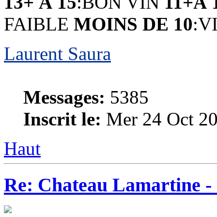
13+ À 15
:BON VIN
11+À 
FAIBLE
MOINS DE 10
:V
Laurent Saura
Messages:
5385
Inscrit le:
Mer 24 Oct 20
Haut
Re: Chateau Lamartine -