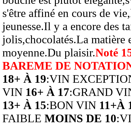
s'être affiné en cours de vie
jeunesse.Il y a encore des ta
jolis,chocolatés.La matière
moyenne.Du plaisir.
Noté 1
BAREME DE NOTATIO
18+ À 19
:VIN EXCEPTI
VIN
16+ À 17
:GRAND V
13+ À 15
:BON VIN
11+À 
FAIBLE
MOINS DE 10
:V