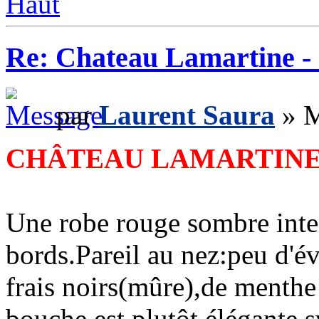
Haut
Re: Chateau Lamartine -
par
Laurent Saura
» M
CHÂTEAU LAMARTINE-
Une robe rouge sombre inten
bords.Pareil au nez:peu d'évo
frais noirs(mûre),de menthe 
bouche est plutôt élégante,s