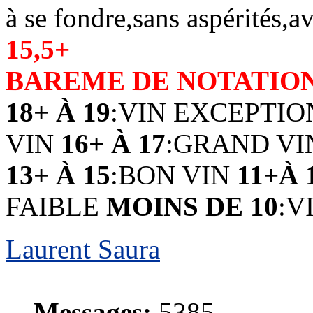
à se fondre,sans aspérités,a
15,5+
BAREME DE NOTATIO
18+ À 19
:VIN EXCEPTI
VIN
16+ À 17
:GRAND V
13+ À 15
:BON VIN
11+À 
FAIBLE
MOINS DE 10
:V
Laurent Saura
Messages:
5385