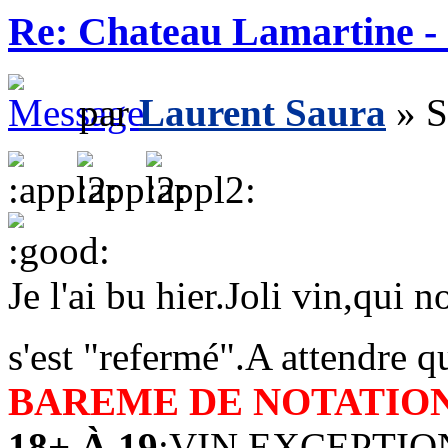
Re: Chateau Lamartine -
par
Laurent Saura
» S
Je l'ai bu hier.Joli vin,qui 
s'est "refermé".A attendre 
BAREME DE NOTATIO
18+ À 19
:VIN EXCEPTI