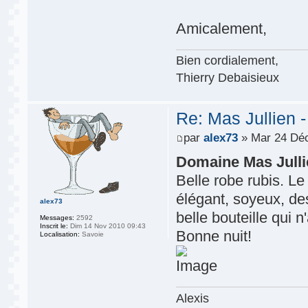
Amicalement,
Bien cordialement,
Thierry Debaisieux
Re: Mas Jullien 
par
alex73
» Mar 24 Déc
Domaine Mas Julli
Belle robe rubis. Le
élégant, soyeux, des
alex73
belle bouteille qui n'
Messages:
2592
Inscrit le:
Dim 14 Nov 2010 09:43
Bonne nuit!
Localisation:
Savoie
Alexis