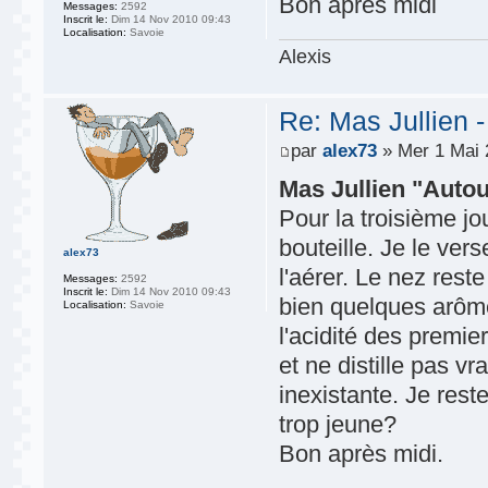
Bon après midi
Messages:
2592
Inscrit le:
Dim 14 Nov 2010 09:43
Localisation:
Savoie
Alexis
Re: Mas Jullien 
par
alex73
» Mer 1 Mai 
Mas Jullien "Autou
Pour la troisième jo
bouteille. Je le ver
alex73
l'aérer. Le nez reste
Messages:
2592
Inscrit le:
Dim 14 Nov 2010 09:43
bien quelques arôme
Localisation:
Savoie
l'acidité des premie
et ne distille pas vr
inexistante. Je rest
trop jeune?
Bon après midi.