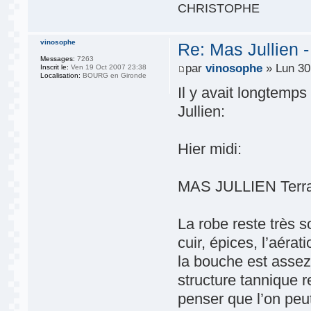
CHRISTOPHE
vinosophe
Re: Mas Jullien 
Messages:
7263
par
vinosophe
» Lun 30
Inscrit le:
Ven 19 Oct 2007 23:38
Localisation:
BOURG en Gironde
Il y avait longtemp
Jullien:
Hier midi:
MAS JULLIEN Terr
La robe reste très s
cuir, épices, l’aérat
la bouche est asse
structure tannique r
penser que l’on peu