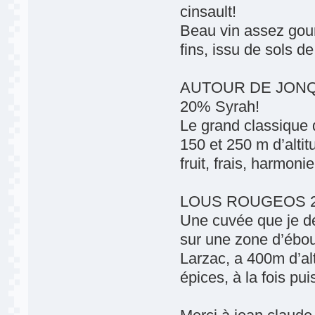
cinsault!
Beau vin assez gour
fins, issu de sols d
AUTOUR DE JONQUI
20% Syrah!
Le grand classique d
150 et 250 m d’altitu
fruit, frais, harmon
LOUS ROUGEOS 201
Une cuvée que je dé
sur une zone d’ébou
Larzac, a 400m d’alt
épices, à la fois pu