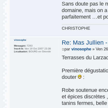
Sans doute pas le mi
domaine, mais on a 
parfaitement …et pou
CHRISTOPHE
vinosophe
Re: Mas Jullien 
Messages:
7263
par
vinosophe
» Ven 26
Inscrit le:
Ven 19 Oct 2007 23:38
Localisation:
BOURG en Gironde
Terrasses du Larza
Première dégustatio
douter
:
Robe soutenue encor
et épices discrètes
tanins fermes, belle