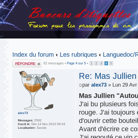
Index du forum
‹
Les rubriques
‹
Languedoc/R
Publier une
82 messages •
Page
4
sur
5
•
1
2
3
4
5
réponse
Re: Mas Jullie
par
alex73
» Lun 29 Avr
Mas Jullien "Auto
J'ai bu plusieurs fo
rouge. J'ai toujours
alex73
d'ouvrir cette boute
Messages:
2592
Inscrit le:
Dim 14 Nov 2010 09:43
Avant d'écrire ce co
Localisation:
Savoie
J'ai regouté ce vin c