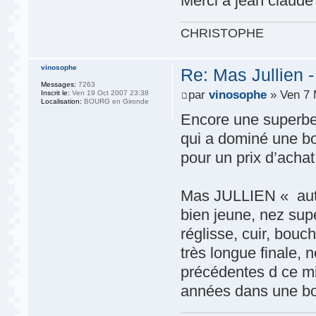
Merci à jean claude 
CHRISTOPHE
vinosophe
Re: Mas Jullien
Messages:
7263
par
vinosophe
» Ven 7 
Inscrit le:
Ven 19 Oct 2007 23:38
Localisation:
BOURG en Gironde
Encore une superbe 
qui a dominé une b
pour un prix d’achat 
Mas JULLIEN « auto
bien jeune, nez supe
réglisse, cuir, bouc
très longue finale,
précédentes d ce mi
années dans une bo