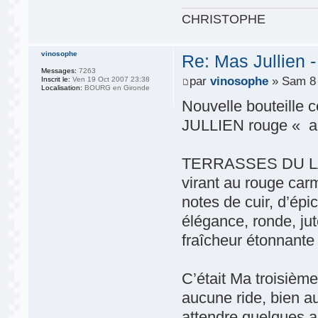
CHRISTOPHE
vinosophe
Re: Mas Jullien 
Messages:
7263
par
vinosophe
» Sam 8 
Inscrit le:
Ven 19 Oct 2007 23:38
Localisation:
BOURG en Gironde
Nouvelle bouteille c
JULLIEN rouge « au
TERRASSES DU LARZ
virant au rouge carm
notes de cuir, d’épi
élégance, ronde, ju
fraîcheur étonnante 
C’était Ma troisièm
aucune ride, bien a
attendre quelques a