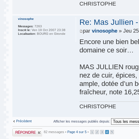
CHRISTOPHE
vinosophe
Re: Mas Jullien 
Messages:
7263
par
vinosophe
» Jeu 25
Inscrit le:
Ven 19 Oct 2007 23:38
Localisation:
BOURG en Gironde
Encore une bien be
domaine ce soir…
MAS JULLIEN rouge 
nez de cuir, épices,
ample, dotée d’un bo
fraîcheur, note 16,2
CHRISTOPHE
Précédent
Afficher les messages publiés depuis:
Publier une
82 messages •
Page
4
sur
5
•
1
2
3
4
5
réponse