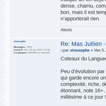
dense, charnu, comp
bon, mais il est te
n’apporterait rien.
Alexis
vinosophe
Re: Mas Jullien 
Messages:
7263
par
vinosophe
» Ven 5 
Inscrit le:
Ven 19 Oct 2007 23:38
Localisation:
BOURG en Gironde
Coteaux du Langue
Peu d’évolution par
qui garde encore un 
complexité, riche, 
étonnant, note 16+
millésime à ce jour