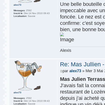
Une belle bouteille
alex73
impeccable avec un
Messages:
2592
Inscrit le:
Dim 14 Nov 2010 09:43
foncée. Le nez est 
Localisation:
Savoie
confirme: c'est soye
bien, une bonne bout
Alexis
Re: Mas Jullien 
par
alex73
» Mer 3 Mai 
Mas Julien Terras
J'avais fait la conn
restaurant de Lozère
alex73
depuis j'ai acheté 
Messages:
2592
Inscrit le:
Dim 14 Nov 2010 09:43
indique un vin déjà 
Localisation:
Savoie