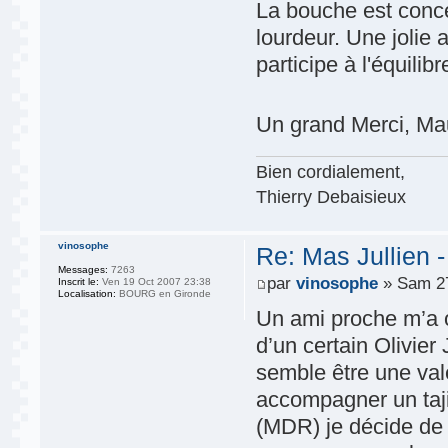
La bouche est conc
lourdeur. Une jolie a
participe à l'équili
Un grand Merci, Ma
Bien cordialement,
Thierry Debaisieux
vinosophe
Re: Mas Jullien 
Messages:
7263
par
vinosophe
» Sam 27
Inscrit le:
Ven 19 Oct 2007 23:38
Localisation:
BOURG en Gironde
Un ami proche m’a o
d’un certain Olivier
semble être une val
accompagner un taji
(MDR) je décide de 