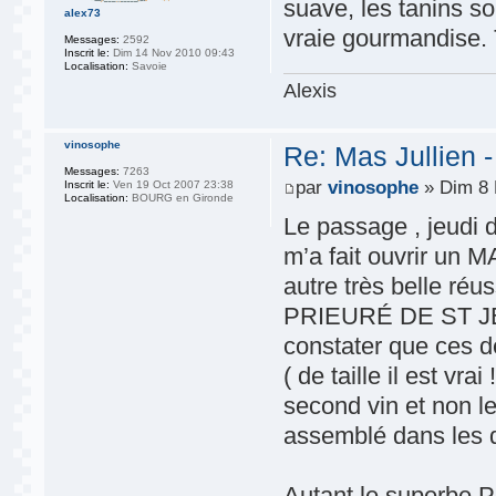
suave, les tanins s
alex73
vraie gourmandise. 
Messages:
2592
Inscrit le:
Dim 14 Nov 2010 09:43
Localisation:
Savoie
Alexis
vinosophe
Re: Mas Jullien 
Messages:
7263
par
vinosophe
» Dim 8 
Inscrit le:
Ven 19 Oct 2007 23:38
Localisation:
BOURG en Gironde
Le passage , jeudi 
m’a fait ouvrir un
autre très belle ré
PRIEURÉ DE ST JEA
constater que ces de
( de taille il est vr
second vin et non 
assemblé dans les 
Autant le superbe P