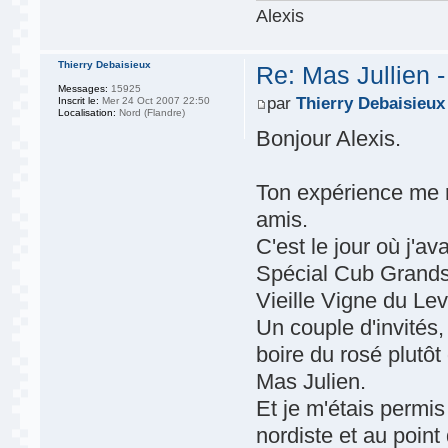
Alexis
Thierry Debaisieux
Re: Mas Jullien 
Messages:
15925
par
Thierry Debaisieux
Inscrit le:
Mer 24 Oct 2007 22:50
Localisation:
Nord (Flandre)
Bonjour Alexis.
Ton expérience me r
amis.
C'est le jour où j'
Spécial Cub Grands
Vieille Vigne du Le
Un couple d'invités,
boire du rosé plutô
Mas Julien.
Et je m'étais permi
nordiste et au poin