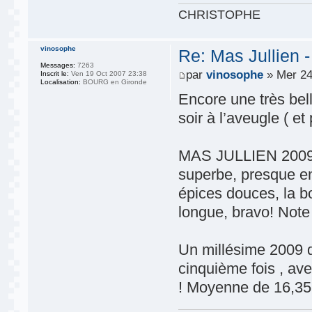
CHRISTOPHE
vinosophe
Re: Mas Jullien 
Messages:
7263
par
vinosophe
» Mer 24
Inscrit le:
Ven 19 Oct 2007 23:38
Localisation:
BOURG en Gironde
Encore une très bel
soir à l’aveugle ( 
MAS JULLIEN 2009: l
superbe, presque en
épices douces, la b
longue, bravo! Not
Un millésime 2009 qu
cinquième fois , av
! Moyenne de 16,35