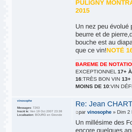
PULIGNY MONTRA
2015
Un nez peu évolué p
beurre et de pierre,
bouche est au diap
que ce vin!
NOTÉ 16
BAREME DE NOTATI
EXCEPTIONNEL
17+ À
16
:TRÈS BON VIN
13+
MOINS DE 10
:VIN DÉ
vinosophe
Re: Jean CHART
Messages:
7263
par
vinosophe
» Dim 2 
Inscrit le:
Ven 19 Oct 2007 23:38
Localisation:
BOURG en Gironde
Un millésime des Fol
encore quelques ann