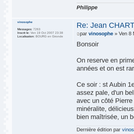
Philippe
vinosophe
Re: Jean CHART
Messages:
7263
par
vinosophe
» Ven 8 
Inscrit le:
Ven 19 Oct 2007 23:38
Localisation:
BOURG en Gironde
Bonsoir
On reserve en prim
années et on est ra
Ce soir : st Aubin 
assez pale, d'un bel
avec un côté Pierre
minéralite, délicieu
bien maîtrisée, un b
Dernière édition par
vino