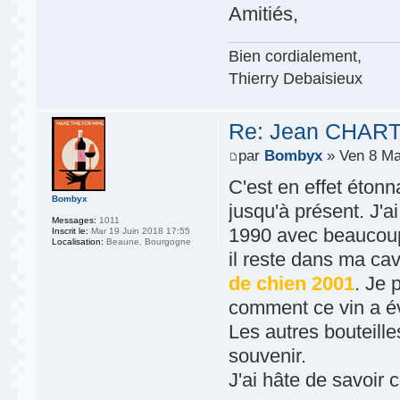
Amitiés,
Bien cordialement,
Thierry Debaisieux
Re: Jean CHART
par
Bombyx
» Ven 8 Ma
C'est en effet éton
Bombyx
jusqu'à présent. J'a
Messages:
1011
1990 avec beaucoup 
Inscrit le:
Mar 19 Juin 2018 17:55
Localisation:
Beaune, Bourgogne
il reste dans ma ca
de chien 2001
. Je 
comment ce vin a év
Les autres bouteille
souvenir.
J'ai hâte de savoir 