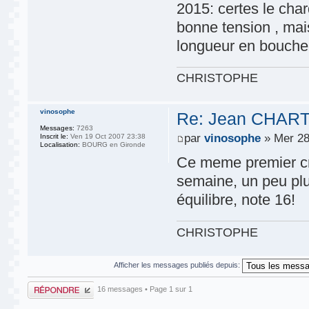
2015: certes le cha
bonne tension , mai
longueur en bouche 
CHRISTOPHE
vinosophe
Re: Jean CHARTR
Messages:
7263
par
vinosophe
» Mer 28
Inscrit le:
Ven 19 Oct 2007 23:38
Localisation:
BOURG en Gironde
Ce meme premier cr
semaine, un peu plus
équilibre, note 16!
CHRISTOPHE
Afficher les messages publiés depuis:
Publier une
16 messages • Page
1
sur
1
réponse