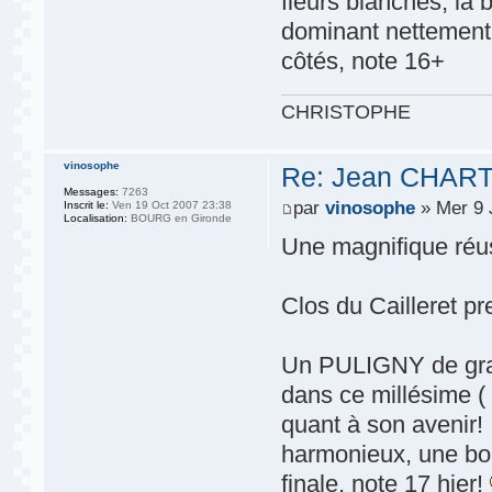
fleurs blanches, la 
dominant nettement
côtés, note 16+
CHRISTOPHE
vinosophe
Re: Jean CHARTR
Messages:
7263
par
vinosophe
» Mer 9 
Inscrit le:
Ven 19 Oct 2007 23:38
Localisation:
BOURG en Gironde
Une magnifique réu
Clos du Cailleret p
Un PULIGNY de gran
dans ce millésime ( 
quant à son avenir! 
harmonieux, une bou
finale, note 17 hier!