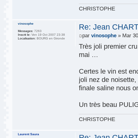
CHRISTOPHE
vinosophe
Re: Jean CHART
Messages:
7263
par
vinosophe
» Mar 30
Inscrit le:
Ven 19 Oct 2007 23:38
Localisation:
BOURG en Gironde
Très joli premier cr
mai …
Certes le vin est e
joli nez de noisette,
finale saline nous o
Un très beau PULI
CHRISTOPHE
Laurent Saura
Re: Jean CHART