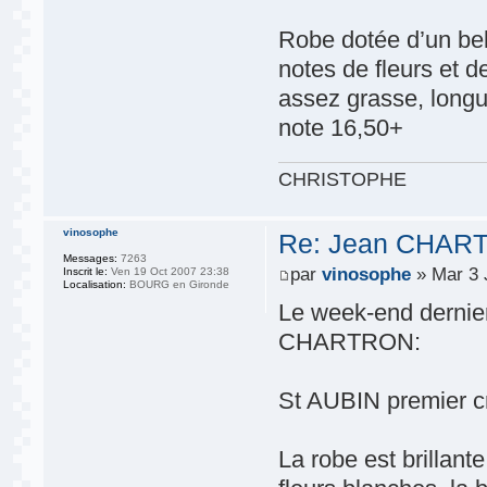
Robe dotée d’un bel
notes de fleurs et d
assez grasse, longue
note 16,50+
CHRISTOPHE
vinosophe
Re: Jean CHART
Messages:
7263
par
vinosophe
» Mar 3 
Inscrit le:
Ven 19 Oct 2007 23:38
Localisation:
BOURG en Gironde
Le week-end dernier,
CHARTRON:
St AUBIN premier cr
La robe est brillant