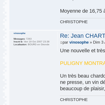
Moyenne de 16,75 à
CHRISTOPHE
vinosophe
Re: Jean CHART
Messages:
7263
par
vinosophe
» Dim 3 
Inscrit le:
Ven 19 Oct 2007 23:38
Localisation:
BOURG en Gironde
Une nouvelle et très 
PULIGNY MONTRACHE
Un très beau chardo
ne presse, un vin d
beaucoup de plaisir
CHRISTOPHE