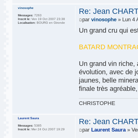
vinosophe
Re: Jean CHART
Messages:
7263
par
vinosophe
» Lun 4 
Inscrit le:
Ven 19 Oct 2007 23:38
Localisation:
BOURG en Gironde
Un grand cru qui es
BATARD MONTRAC
Un grand vin riche,
évolution, avec de jo
jaunes, belle minera
finale très agréable
CHRISTOPHE
Laurent Saura
Re: Jean CHART
Messages:
5385
par
Laurent Saura
» Ve
Inscrit le:
Mer 24 Oct 2007 19:29