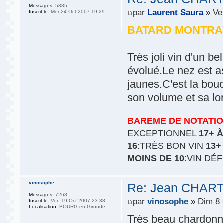
Messages:
5385
par
Laurent Saura
» Ve
Inscrit le:
Mer 24 Oct 2007 19:29
BATARD MONTRA
Très joli vin d'un b
évolué.Le nez est as
jaunes.C'est la bouc
son volume et sa lo
BAREME DE NOTATI
EXCEPTIONNEL
17+ À
16
:TRÈS BON VIN
13+
MOINS DE 10
:VIN DÉ
vinosophe
Re: Jean CHART
Messages:
7263
par
vinosophe
» Dim 8 
Inscrit le:
Ven 19 Oct 2007 23:38
Localisation:
BOURG en Gironde
Très beau chardonn