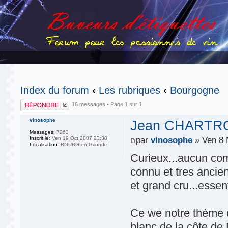
Index du forum
‹
Les rubriques
‹
Bourgogne
Publier une
16 messages • Page
1
sur
1
réponse
vinosophe
Jean CHARTRON
Messages:
7263
Inscrit le:
Ven 19 Oct 2007 23:38
par
vinosophe
» Ven 8 
Localisation:
BOURG en Gironde
Curieux...aucun co
connu et tres ancie
et grand cru...essen
Ce we notre thème 
blanc de la côte de B