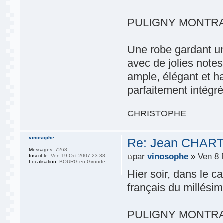
PULIGNY MONTRA
Une robe gardant un
avec de jolies notes 
ample, élégant et h
parfaitement intégré
CHRISTOPHE
vinosophe
Re: Jean CHART
Messages:
7263
par
vinosophe
» Ven 8 
Inscrit le:
Ven 19 Oct 2007 23:38
Localisation:
BOURG en Gironde
Hier soir, dans le c
français du millési
PULIGNY MONTRACHE