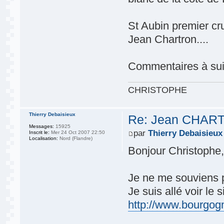
St Aubin premier cr
Jean Chartron....
Commentaires à suiv
CHRISTOPHE
Thierry Debaisieux
Re: Jean CHART
Messages:
15925
par
Thierry Debaisieux
Inscrit le:
Mer 24 Oct 2007 22:50
Localisation:
Nord (Flandre)
Bonjour Christophe
Je ne me souviens p
Je suis allé voir le s
http://www.bourgog