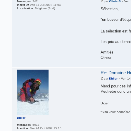
Messages:
342
par
OlivierS
» Ven 
Inscrit le:
Ven 11 Juil 2008 11:54
Localisation:
Belgique (Sud)
Sébastien,
"un buveur d'étiqu
La sélection est 
Les prix au domai
Amitiés,
Olivier
Re: Domaine Hud
par
Didier
» Ven 14
Merci pour ces in
Peut-être donc un
Didier
"Si tu veux connaître 
Didier
Messages:
5613
Inscrit le:
Mer 24 Oct 2007 15:10