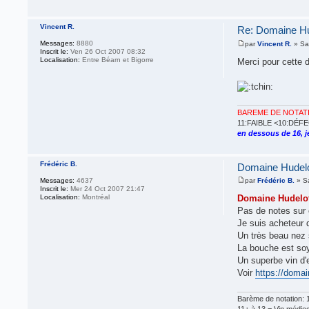
Vincent R.
Re: Domaine Hud
Messages:
8880
par
Vincent R.
» Sa
Inscrit le:
Ven 26 Oct 2007 08:32
Localisation:
Entre Béarn et Bigorre
Merci pour cette
BAREME DE NOTAT
11:FAIBLE <10:DÉ
en dessous de 16, je
Frédéric B.
Domaine Hudelot
Messages:
4637
par
Frédéric B.
» S
Inscrit le:
Mer 24 Oct 2007 21:47
Localisation:
Montréal
Domaine Hudelot-
Pas de notes sur 
Je suis acheteur 
Un très beau nez 
La bouche est soye
Un superbe vin d
Voir
https://domai
Barème de notation: 1
11+ à 13 = Vin médiocr