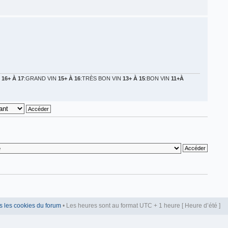
N
16+ À 17
:GRAND VIN
15+ À 16
:TRÈS BON VIN
13+ À 15
:BON VIN
11+À
s les cookies du forum
• Les heures sont au format UTC + 1 heure [ Heure d’été ]