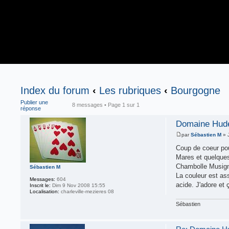
Index du forum
‹
Les rubriques
‹
Bourgogne
Publier une
8 messages • Page
1
sur
1
réponse
Domaine Hudel
par
Sébastien M
» 
Coup de coeur pou
Mares et quelques
Chambolle Musign
Sébastien M
La couleur est ass
Messages:
604
acide. J'adore et ç
Inscrit le:
Dim 9 Nov 2008 15:55
Localisation:
charleville-mezieres 08
Sébastien