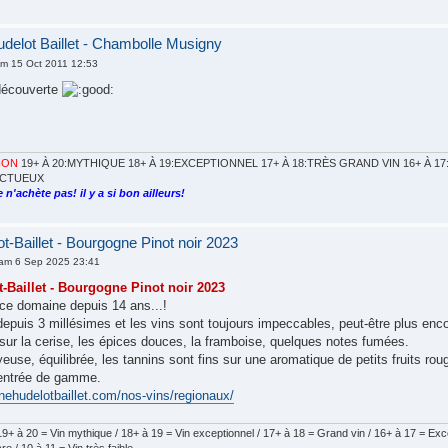
elot Baillet - Chambolle Musigny
m 15 Oct 2011 12:53
 découverte
ION
19+ À 20:MYTHIQUE 18+ À 19:EXCEPTIONNEL 17+ À 18:TRÈS GRAND VIN 16+ À 17:
FECTUEUX
 n'achète pas! il y a si bon ailleurs!
-Baillet - Bourgogne Pinot noir 2023
am 6 Sep 2025 23:41
Baillet - Bourgogne Pinot noir 2023
ce domaine depuis 14 ans...!
depuis 3 millésimes et les vins sont toujours impeccables, peut-être plus enc
sur la cerise, les épices douces, la framboise, quelques notes fumées.
use, équilibrée, les tannins sont fins sur une aromatique de petits fruits ro
'entrée de gamme.
nehudelotbaillet.com/nos-vins/regionaux/
9+ à 20 = Vin mythique / 18+ à 19 = Vin exceptionnel / 17+ à 18 = Grand vin / 16+ à 17 = Excel
e / 10 à 11 = Vin très faible