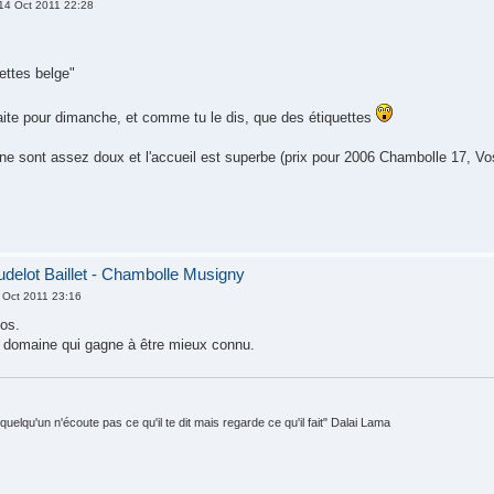
14 Oct 2011 22:28
ettes belge"
faite pour dimanche, et comme tu le dis, que des étiquettes
ne sont assez doux et l'accueil est superbe (prix pour 2006 Chambolle 17, V
elot Baillet - Chambolle Musigny
 Oct 2011 23:16
fos.
 domaine qui gagne à être mieux connu.
quelqu'un n'écoute pas ce qu'il te dit mais regarde ce qu'il fait" Dalai Lama