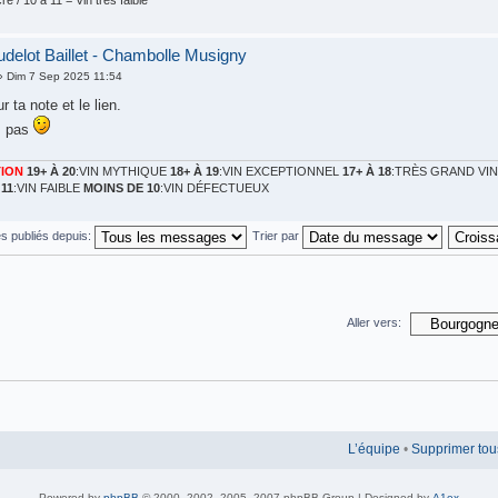
elot Baillet - Chambolle Musigny
 Dim 7 Sep 2025 11:54
 ta note et le lien.
s pas
ION
19+ À 20
:VIN MYTHIQUE
18+ À 19
:VIN EXCEPTIONNEL
17+ À 18
:TRÈS GRAND VI
 11
:VIN FAIBLE
MOINS DE 10
:VIN DÉFECTUEUX
s publiés depuis:
Trier par
Aller vers:
L’équipe
•
Supprimer tou
Powered by
phpBB
© 2000, 2002, 2005, 2007 phpBB Group | Designed by
A1ex