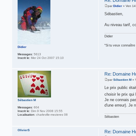
Re: Domaine Hud
par
Didier
» Ven 14
Sébastien,
Au niveau tarif, 
Didier
"Si tu veux connaître 
Didier
Messages:
5613
Inscrit le:
Mer 24 Oct 2007 15:10
Re: Domaine Hud
par
Sébastien M
» 
Le prix public éta
choisir le prix qu
Je ne connais pas
Sébastien M
d'une erreur). Je 
Messages:
604
Inscrit le:
Dim 9 Nov 2008 15:55
Localisation:
charleville-mezieres 08
Sébastien
OlivierS
Re: Domaine Hud