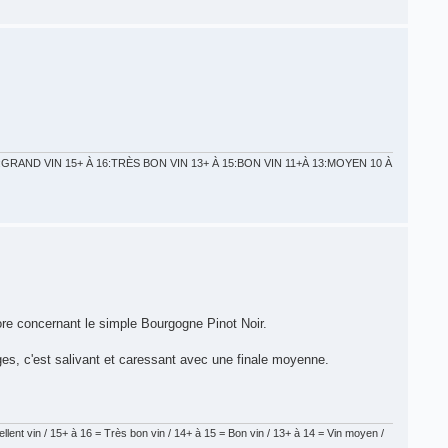
GRAND VIN 15+ À 16:TRÈS BON VIN 13+ À 15:BON VIN 11+À 13:MOYEN 10 À
ore concernant le simple Bourgogne Pinot Noir.
uges, c'est salivant et caressant avec une finale moyenne.
lent vin / 15+ à 16 = Très bon vin / 14+ à 15 = Bon vin / 13+ à 14 = Vin moyen /