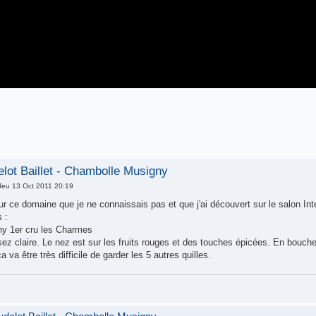
ot Baillet - Chambolle Musigny
Jeu 13 Oct 2011 20:19
r ce domaine que je ne connaissais pas et que j'ai découvert sur le salon In
 :
y 1er cru les Charmes
ez claire. Le nez est sur les fruits rouges et des touches épicées. En bouche,
a va être très difficile de garder les 5 autres quilles.