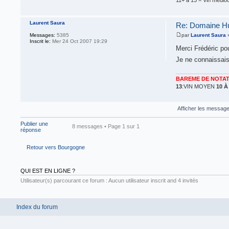
Laurent Saura
Re: Domaine Hud
Messages:
5385
par
Laurent Saura
»
Inscrit le:
Mer 24 Oct 2007 19:29
Merci Frédéric pour
Je ne connaissai
BAREME DE NOTAT
13
:VIN MOYEN
10 À
Afficher les message
Publier une
8 messages • Page
1
sur
1
réponse
Retour vers Bourgogne
QUI EST EN LIGNE ?
Utilisateur(s) parcourant ce forum : Aucun utilisateur inscrit and 4 invités
Index du forum