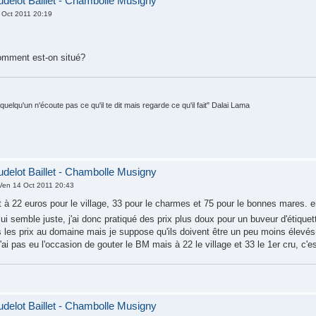
elot Baillet - Chambolle Musigny
 Oct 2011 20:19
comment est-on situé?
quelqu'un n'écoute pas ce qu'il te dit mais regarde ce qu'il fait" Dalai Lama
elot Baillet - Chambolle Musigny
Ven 14 Oct 2011 20:43
it à 22 euros pour le village, 33 pour le charmes et 75 pour le bonnes mares. 
i lui semble juste, j'ai donc pratiqué des prix plus doux pour un buveur d'étique
 les prix au domaine mais je suppose qu'ils doivent être un peu moins élevés(
n'ai pas eu l'occasion de gouter le BM mais à 22 le village et 33 le 1er cru, c'e
elot Baillet - Chambolle Musigny