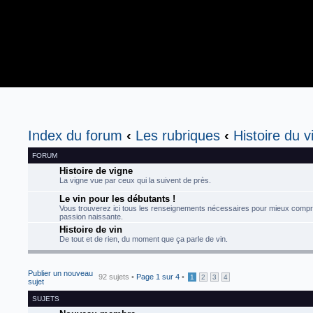
Index du forum
‹
Les rubriques
‹
Histoire du v
FORUM
Histoire de vigne
La vigne vue par ceux qui la suivent de près.
Le vin pour les débutants !
Vous trouverez ici tous les renseignements nécessaires pour mieux compr
passion naissante.
Histoire de vin
De tout et de rien, du moment que ça parle de vin.
Publier un nouveau
92 sujets •
Page
1
sur
4
•
1
2
3
4
sujet
SUJETS