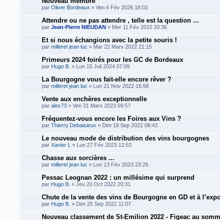
Nouveau membre
par
Oliver Bordeaux
» Ven 6 Fév 2026 18:02
Attendre ou ne pas attendre , telle est la question ...
par
Jean-Pierre NIEUDAN
» Mer 11 Fév 2015 20:36
Et si nous échangions avec la petite souris !
par
milleret jean luc
» Mar 22 Mars 2022 21:15
Primeurs 2024 foirés pour les GC de Bordeaux
par
Hugo B.
» Lun 15 Juil 2024 07:09
La Bourgogne vous fait-elle encore rêver ?
par
milleret jean luc
» Lun 21 Nov 2022 16:58
Vente aux enchères exceptionnelle
par
alex73
» Ven 31 Mars 2023 09:57
Fréquentez-vous encore les Foires aux Vins ?
par
Thierry Debaisieux
» Dim 18 Sep 2022 08:43
Le nouveau mode de distribution des vins bourgognes
par
Xavier L
» Lun 27 Fév 2023 12:53
Chasse aux sorcières ...
par
milleret jean luc
» Lun 13 Fév 2023 23:25
Pessac Leognan 2022 : un millésime qui surprend
par
Hugo B.
» Jeu 20 Oct 2022 20:31
Chute de la vente des vins de Bourgogne en GD et à l’expo
par
Hugo B.
» Dim 25 Sep 2022 11:07
Nouveau classement de St-Emilion 2022 - Figeac au somm