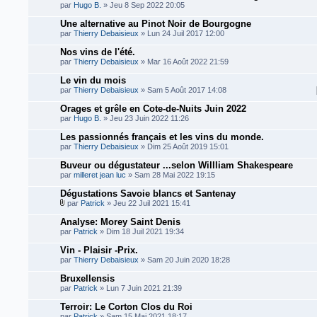
par
Hugo B.
» Jeu 8 Sep 2022 20:05
Une alternative au Pinot Noir de Bourgogne
par
Thierry Debaisieux
» Lun 24 Juil 2017 12:00
Nos vins de l'été.
par
Thierry Debaisieux
» Mar 16 Août 2022 21:59
Le vin du mois
par
Thierry Debaisieux
» Sam 5 Août 2017 14:08
Orages et grêle en Cote-de-Nuits Juin 2022
par
Hugo B.
» Jeu 23 Juin 2022 11:26
Les passionnés français et les vins du monde.
par
Thierry Debaisieux
» Dim 25 Août 2019 15:01
Buveur ou dégustateur ...selon Willliam Shakespeare
par
milleret jean luc
» Sam 28 Mai 2022 19:15
Dégustations Savoie blancs et Santenay
par
Patrick
» Jeu 22 Juil 2021 15:41
Analyse: Morey Saint Denis
par
Patrick
» Dim 18 Juil 2021 19:34
Vin - Plaisir -Prix.
par
Thierry Debaisieux
» Sam 20 Juin 2020 18:28
Bruxellensis
par
Patrick
» Lun 7 Juin 2021 21:39
Terroir: Le Corton Clos du Roi
par
Patrick
» Sam 15 Mai 2021 18:17