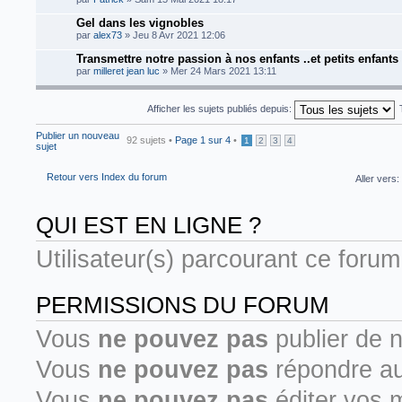
Gel dans les vignobles
par
alex73
» Jeu 8 Avr 2021 12:06
Transmettre notre passion à nos enfants ..et petits enfants
par
milleret jean luc
» Mer 24 Mars 2021 13:11
Afficher les sujets publiés depuis:
Publier un nouveau
92 sujets •
Page
1
sur
4
•
1
2
3
4
sujet
Retour vers Index du forum
Aller vers:
QUI EST EN LIGNE ?
Utilisateur(s) parcourant ce forum 
PERMISSIONS DU FORUM
Vous
ne pouvez pas
publier de 
Vous
ne pouvez pas
répondre au
Vous
ne pouvez pas
éditer vos 