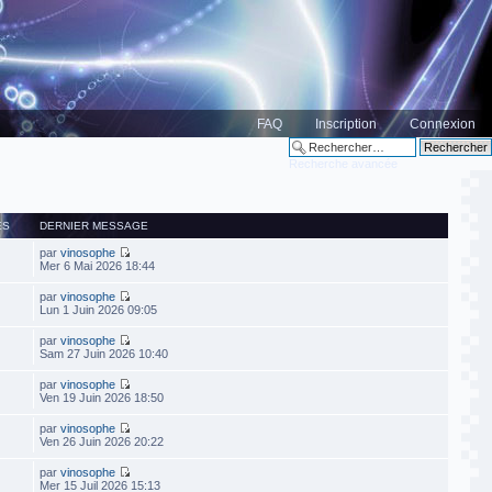
FAQ
Inscription
Connexion
Recherche avancée
ES
DERNIER MESSAGE
par
vinosophe
Mer 6 Mai 2026 18:44
par
vinosophe
Lun 1 Juin 2026 09:05
par
vinosophe
Sam 27 Juin 2026 10:40
par
vinosophe
Ven 19 Juin 2026 18:50
par
vinosophe
Ven 26 Juin 2026 20:22
par
vinosophe
Mer 15 Juil 2026 15:13