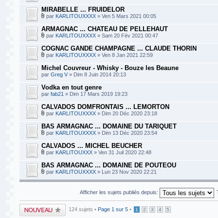
MIRABELLE ... FRUIDELOR
par
KARLITOUXXXX
» Ven 5 Mars 2021 00:05
ARMAGNAC ... CHATEAU DE PELLEHAUT
par
KARLITOUXXXX
» Sam 20 Fév 2021 00:47
COGNAC GANDE CHAMPAGNE ... CLAUDE THORIN
par
KARLITOUXXXX
» Ven 8 Jan 2021 22:59
Michel Couvreur - Whisky - Bouze les Beaune
par
Greg V
» Dim 8 Juin 2014 20:13
Vodka en tout genre
par
fab21
» Dim 17 Mars 2019 19:23
CALVADOS DOMFRONTAIS ... LEMORTON
par
KARLITOUXXXX
» Dim 20 Déc 2020 23:18
BAS ARMAGNAC ... DOMAINE DU TARIQUET
par
KARLITOUXXXX
» Dim 13 Déc 2020 23:54
CALVADOS ... MICHEL BEUCHER
par
KARLITOUXXX
» Ven 31 Juil 2020 22:48
BAS ARMAGNAC ... DOMAINE DE POUTEOU
par
KARLITOUXXXX
» Lun 23 Nov 2020 22:21
Afficher les sujets publiés depuis:
Publier un nouveau
124 sujets •
Page
1
sur
5
•
1
2
3
4
5
sujet