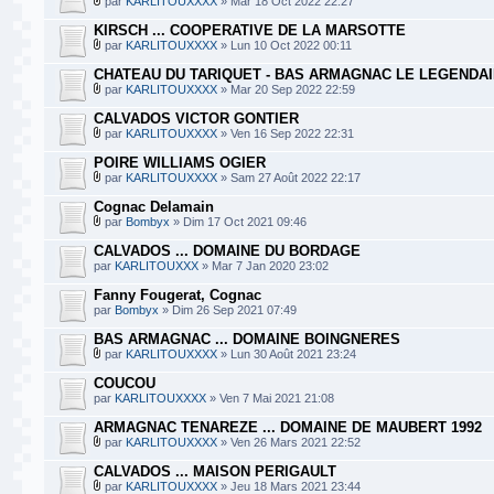
par
KARLITOUXXXX
» Mar 18 Oct 2022 22:27
KIRSCH ... COOPERATIVE DE LA MARSOTTE
par
KARLITOUXXXX
» Lun 10 Oct 2022 00:11
CHATEAU DU TARIQUET - BAS ARMAGNAC LE LEGENDA
par
KARLITOUXXXX
» Mar 20 Sep 2022 22:59
CALVADOS VICTOR GONTIER
par
KARLITOUXXXX
» Ven 16 Sep 2022 22:31
POIRE WILLIAMS OGIER
par
KARLITOUXXXX
» Sam 27 Août 2022 22:17
Cognac Delamain
par
Bombyx
» Dim 17 Oct 2021 09:46
CALVADOS ... DOMAINE DU BORDAGE
par
KARLITOUXXX
» Mar 7 Jan 2020 23:02
Fanny Fougerat, Cognac
par
Bombyx
» Dim 26 Sep 2021 07:49
BAS ARMAGNAC ... DOMAINE BOINGNERES
par
KARLITOUXXXX
» Lun 30 Août 2021 23:24
COUCOU
par
KARLITOUXXXX
» Ven 7 Mai 2021 21:08
ARMAGNAC TENAREZE ... DOMAINE DE MAUBERT 1992
par
KARLITOUXXXX
» Ven 26 Mars 2021 22:52
CALVADOS ... MAISON PERIGAULT
par
KARLITOUXXXX
» Jeu 18 Mars 2021 23:44