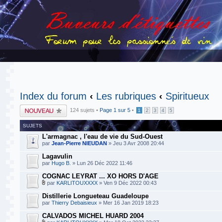
Index du forum
‹
Les rubriques
‹
Spiritueux
Publier un nouveau
124 sujets •
Page
1
sur
5
•
1
2
3
4
5
sujet
SUJETS
L'armagnac , l'eau de vie du Sud-Ouest
par
Jean-Pierre NIEUDAN
» Jeu 3 Avr 2008 20:44
Lagavulin
par
Hugo B.
» Lun 26 Déc 2022 11:46
COGNAC LEYRAT ... XO HORS D'AGE
par
KARLITOUXXXX
» Ven 9 Déc 2022 00:43
Distillerie Longueteau Guadeloupe
par
Thierry Debaisieux
» Mer 16 Jan 2019 18:23
CALVADOS MICHEL HUARD 2004