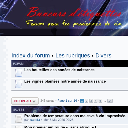
Index du forum
‹
Les rubriques
‹
Divers
FORUM
Les bouteilles des années de naissance
Les vignes plantées notre année de naissance
Publier un nouveau
346 sujets •
Page
1
sur
14
•
...
1
2
3
4
5
14
sujet
SUJETS
Problème de température dans ma cave à vin improvisée…
par
isabella
» Mer 6 Mai 2026 00:25
Mon premier vin rouge « sans alcool » !