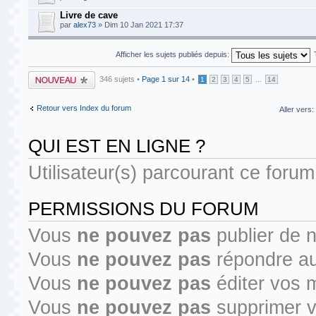
Livre de cave
par
alex73
» Dim 10 Jan 2021 17:37
Afficher les sujets publiés depuis:
Publier un nouveau
346 sujets •
Page
1
sur
14
•
...
1
2
3
4
5
14
sujet
Retour vers Index du forum
Aller vers:
QUI EST EN LIGNE ?
Utilisateur(s) parcourant ce forum 
PERMISSIONS DU FORUM
Vous
ne pouvez pas
publier de 
Vous
ne pouvez pas
répondre au
Vous
ne pouvez pas
éditer vos 
Vous
ne pouvez pas
supprimer 