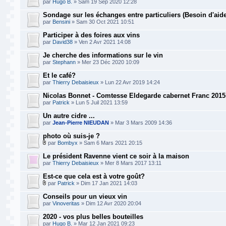
par
Hugo B.
» Sam 19 Sep 2020 12:28
Sondage sur les échanges entre particuliers (Besoin d'aide
par
Bensini
» Sam 30 Oct 2021 10:51
Participer à des foires aux vins
par
David38
» Ven 2 Avr 2021 14:08
Je cherche des informations sur le vin
par
Stephann
» Mer 23 Déc 2020 10:09
Et le café?
par
Thierry Debaisieux
» Lun 22 Avr 2019 14:24
Nicolas Bonnet - Comtesse Eldegarde cabernet Franc 2015
par
Patrick
» Lun 5 Juil 2021 13:59
Un autre cidre ...
par
Jean-Pierre NIEUDAN
» Mar 3 Mars 2009 14:36
photo où suis-je ?
par
Bombyx
» Sam 6 Mars 2021 20:15
Le président Ravenne vient ce soir à la maison
par
Thierry Debaisieux
» Mer 8 Mars 2017 13:11
Est-ce que cela est à votre goût?
par
Patrick
» Dim 17 Jan 2021 14:03
Conseils pour un vieux vin
par
Vinoveritas
» Dim 12 Avr 2020 20:04
2020 - vos plus belles bouteilles
par
Hugo B.
» Mar 12 Jan 2021 09:23