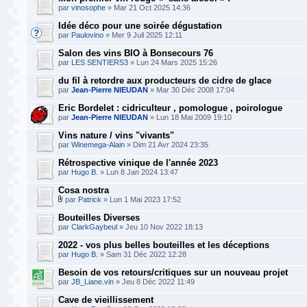
par
vinosophe
» Mar 21 Oct 2025 14:36
Idée déco pour une soirée dégustation
par
Paulovino
» Mer 9 Juil 2025 12:11
Salon des vins BIO à Bonsecours 76
par
LES SENTIERS3
» Lun 24 Mars 2025 15:26
du fil à retordre aux producteurs de cidre de glace
par
Jean-Pierre NIEUDAN
» Mar 30 Déc 2008 17:04
Eric Bordelet : cidriculteur , pomologue , poirologue
par
Jean-Pierre NIEUDAN
» Lun 18 Mai 2009 19:10
Vins nature / vins "vivants"
par
Winemega-Alain
» Dim 21 Avr 2024 23:35
Rétrospective vinique de l'année 2023
par
Hugo B.
» Lun 8 Jan 2024 13:47
Cosa nostra
par
Patrick
» Lun 1 Mai 2023 17:52
Bouteilles Diverses
par
ClarkGaybeul
» Jeu 10 Nov 2022 18:13
2022 - vos plus belles bouteilles et les déceptions
par
Hugo B.
» Sam 31 Déc 2022 12:28
Besoin de vos retours/critiques sur un nouveau projet
par
JB_Liane.vin
» Jeu 8 Déc 2022 11:49
Cave de vieillissement