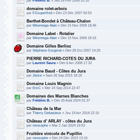
par
Frédéric B.
» Jeu 28 Fév 2008 20:10
domaine rolet-arbois
par
FGsuperfred
» Dim 23 Déc 2007 00:53
Berthet-Bondet à Château-Chalon
par
Winemega-Alain
» Dim 15 Nov 2009 18:46
Domaine Labet - Rotalier
par
Winemega-Alain
» Dim 15 Nov 2009 18:16
Domaine Gilles Berlioz
par
Stéphane Gorgerat
» Dim 28 Oct 2007 14:25
PIERRE RICHARD-COTES DU JURA
par
Laurent Saura
» Dim 6 Avr 2008 17:32
Domaine Baud - Côtes du Jura
par
Jbrice
» Sam 26 Sep 2015 18:18
Domaine Louis Magnin
par
EricC
» Mer 24 Sep 2014 22:47
Domaines des Marnes Blanches
par
Frédéric B.
» Dim 25 Août 2024 01:37
Château de la Mar
par
Thierry Debaisieux
» Jeu 19 Avr 2018 22:10
Château d’ ARLAY - côtes du Jura
par
vinosophe
» Mar 2 Jan 2024 19:53
Fruitière vinicole de Pupillin
par
vinosophe
» Dim 24 Déc 2023 13:16