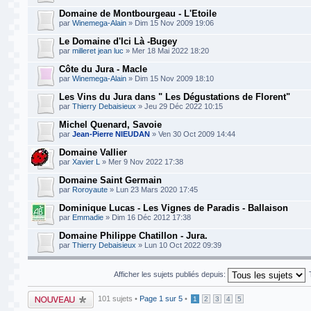
Domaine de Montbourgeau - L'Etoile
par
Winemega-Alain
» Dim 15 Nov 2009 19:06
Le Domaine d'Ici Là -Bugey
par
milleret jean luc
» Mer 18 Mai 2022 18:20
Côte du Jura - Macle
par
Winemega-Alain
» Dim 15 Nov 2009 18:10
Les Vins du Jura dans " Les Dégustations de Florent"
par
Thierry Debaisieux
» Jeu 29 Déc 2022 10:15
Michel Quenard, Savoie
par
Jean-Pierre NIEUDAN
» Ven 30 Oct 2009 14:44
Domaine Vallier
par
Xavier L
» Mer 9 Nov 2022 17:38
Domaine Saint Germain
par
Roroyaute
» Lun 23 Mars 2020 17:45
Dominique Lucas - Les Vignes de Paradis - Ballaison
par
Emmadie
» Dim 16 Déc 2012 17:38
Domaine Philippe Chatillon - Jura.
par
Thierry Debaisieux
» Lun 10 Oct 2022 09:39
Afficher les sujets publiés depuis:
Publier un nouveau
101 sujets •
Page
1
sur
5
•
1
2
3
4
5
sujet