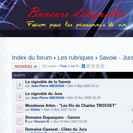
Index du forum
‹
Les rubriques
‹
Savoie - Jur
Publier un nouveau
101 sujets •
Page
1
sur
5
•
1
2
3
4
5
sujet
SUJETS
Le vignoble de la Savoie
par
Jean-Pierre NIEUDAN
» Dim 4 Mai 2008 14:12
Le vignoble du Jura
par
Jean-Pierre NIEUDAN
» Dim 27 Avr 2008 16:29
Mondeuse Arbin - "Les fils de Charles TROSSET"
par
Didier
» Sam 3 Nov 2007 11:51
Domaine Dupasquier - Savoie
par
Vincent R.
» Ven 23 Nov 2007 01:30
Domaine Ganevat - Côtes du Jura