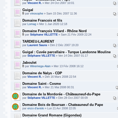
par
Vincent R.
» Mer 24 Oct 2007 10:01
Guigal
par
vinosophe
» Sam 15 Déc 2007 11:36
Domaine Francois et fils
par
Lomag
» Mer 1 Jan 2020 12:18
Domaine François Villard - Rhône Nord
par
Stéphane VILLETTE
» Sam 21 Fév 2009 22:24
TARDIEU-LAURENT
par
Laurent Saura
» Dim 2 Déc 2007 19:20
Guigal : Cuvée parcellaire - Turque Landonne Mouline
par
Stéphane VILLETTE
» Ven 14 Déc 2007 01:17
Jaboulet
par
Winemega-Alain
» Mer 13 Fév 2008 16:12
Domaine de Nalys - CDP
par
Vincent R.
» Dim 16 Mars 2008 22:54
Domaine Saint - Cosme
par
Vincent R.
» Mer 21 Mai 2008 00:31
Domaine de la Mordorée - Châteauneuf-du-Pape
par
Stéphane VILLETTE
» Dim 28 Oct 2007 00:09
Domaine Bois de Boursan - Chateauneuf du Pape
par
enzo d'aviolo
» Lun 21 Avr 2008 22:05
Domaine Grand Romane (Gigondas)