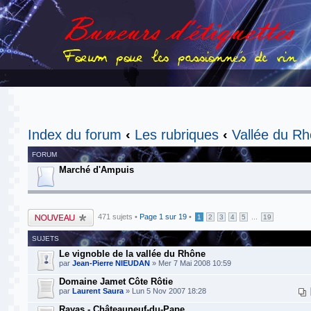
Index du forum
‹
Les rubriques
‹
Vallée du R
FORUM
Marché d'Ampuis
Publier un nouveau
471 sujets •
Page
1
sur
19
•
...
1
2
3
4
5
19
sujet
SUJETS
Le vignoble de la vallée du Rhône
par
Jean-Pierre NIEUDAN
» Mer 7 Mai 2008 10:59
Domaine Jamet Côte Rôtie
par
Laurent Saura
» Lun 5 Nov 2007 18:28
Rayas - Châteauneuf-du-Pape