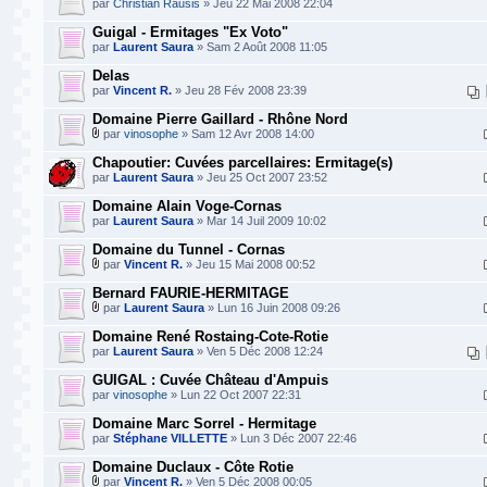
par
Christian Rausis
» Jeu 22 Mai 2008 22:04
Guigal - Ermitages "Ex Voto"
par
Laurent Saura
» Sam 2 Août 2008 11:05
Delas
par
Vincent R.
» Jeu 28 Fév 2008 23:39
Domaine Pierre Gaillard - Rhône Nord
par
vinosophe
» Sam 12 Avr 2008 14:00
Chapoutier: Cuvées parcellaires: Ermitage(s)
par
Laurent Saura
» Jeu 25 Oct 2007 23:52
Domaine Alain Voge-Cornas
par
Laurent Saura
» Mar 14 Juil 2009 10:02
Domaine du Tunnel - Cornas
par
Vincent R.
» Jeu 15 Mai 2008 00:52
Bernard FAURIE-HERMITAGE
par
Laurent Saura
» Lun 16 Juin 2008 09:26
Domaine René Rostaing-Cote-Rotie
par
Laurent Saura
» Ven 5 Déc 2008 12:24
GUIGAL : Cuvée Château d'Ampuis
par
vinosophe
» Lun 22 Oct 2007 22:31
Domaine Marc Sorrel - Hermitage
par
Stéphane VILLETTE
» Lun 3 Déc 2007 22:46
Domaine Duclaux - Côte Rotie
par
Vincent R.
» Ven 5 Déc 2008 00:05