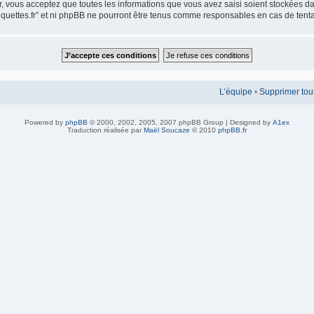
ur, vous acceptez que toutes les informations que vous avez saisi soient stockées 
iquettes.fr” et ni phpBB ne pourront être tenus comme responsables en cas de tent
L’équipe
•
Supprimer tou
Powered by
phpBB
© 2000, 2002, 2005, 2007 phpBB Group | Designed by
A1ex
Traduction réalisée par
Maël Soucaze
© 2010
phpBB.fr