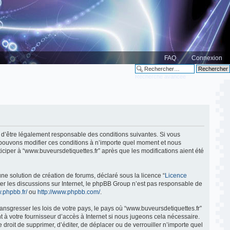
FAQ
Connexion
Recherche avancée
ez d’être légalement responsable des conditions suivantes. Si vous
s pouvons modifier ces conditions à n’importe quel moment et nous
ciper à “www.buveursdetiquettes.fr” après que les modifications aient été
ne solution de création de forums, déclaré sous la licence “
Licence
liter les discussions sur Internet, le phpBB Group n’est pas responsable de
.phpbb.fr/
ou
http://www.phpbb.com/
.
ansgresser les lois de votre pays, le pays où “www.buveursdetiquettes.fr”
 à votre fournisseur d’accès à Internet si nous jugeons cela nécessaire.
 droit de supprimer, d’éditer, de déplacer ou de verrouiller n’importe quel