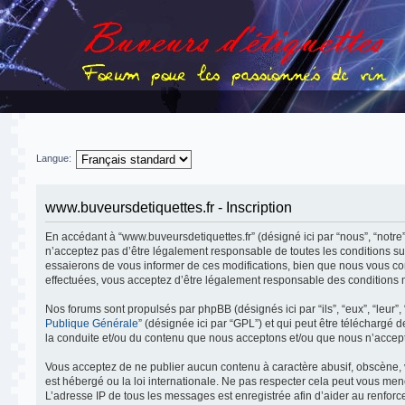
Langue:
www.buveursdetiquettes.fr - Inscription
En accédant à “www.buveursdetiquettes.fr” (désigné ici par “nous”, “notre”
n’acceptez pas d’être légalement responsable de toutes les conditions su
essaierons de vous informer de ces modifications, bien que nous vous cons
effectuées, vous acceptez d’être légalement responsable des conditions m
Nos forums sont propulsés par phpBB (désignés ici par “ils”, “eux”, “leur
Publique Générale
” (désignée ici par “GPL”) et qui peut être téléchargé 
la conduite et/ou du contenu que nous acceptons et/ou que nous n’accept
Vous acceptez de ne publier aucun contenu à caractère abusif, obscène, v
est hébergé ou la loi internationale. Ne pas respecter cela peut vous me
L’adresse IP de tous les messages est enregistrée afin d’aider au renforce