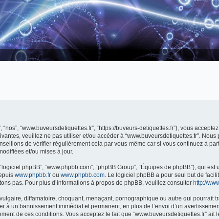
, “nos”, “www.buveursdetiquettes.fr”, “https://buveurs-detiquettes.fr”), vous accept
ivantes, veuillez ne pas utiliser et/ou accéder à “www.buveursdetiquettes.fr”. Nou
eillons de vérifier régulièrement cela par vous-même car si vous continuez à parti
odifiées et/ou mises à jour.
”, “logiciel phpBB”, “www.phpbb.com”, “phpBB Group”, “Équipes de phpBB”), qui est u
depuis
www.phpbb.fr
ou
www.phpbb.com
. Le logiciel phpBB a pour seul but de faci
ons pas. Pour plus d’informations à propos de phpBB, veuillez consulter
http://www
ulgaire, diffamatoire, choquant, menaçant, pornographique ou autre qui pourrait tr
ner à un bannissement immédiat et permanent, en plus de l’envoi d’un avertissement
ment de ces conditions. Vous acceptez le fait que “www.buveursdetiquettes.fr” ait le