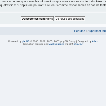
ur, vous acceptez que toutes les informations que vous avez saisi soient stockées 
iquettes.fr” et ni phpBB ne pourront être tenus comme responsables en cas de tent
L’équipe
•
Supprimer tou
Powered by
phpBB
© 2000, 2002, 2005, 2007 phpBB Group | Designed by
A1ex
Traduction réalisée par
Maël Soucaze
© 2010
phpBB.fr