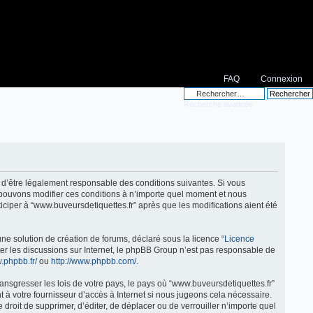
FAQ
Connexion
Recherche avancée
ez d’être légalement responsable des conditions suivantes. Si vous
s pouvons modifier ces conditions à n’importe quel moment et nous
ciper à “www.buveursdetiquettes.fr” après que les modifications aient été
ne solution de création de forums, déclaré sous la licence “
Licence
liter les discussions sur Internet, le phpBB Group n’est pas responsable de
.phpbb.fr/
ou
http://www.phpbb.com/
.
ansgresser les lois de votre pays, le pays où “www.buveursdetiquettes.fr”
 à votre fournisseur d’accès à Internet si nous jugeons cela nécessaire.
 droit de supprimer, d’éditer, de déplacer ou de verrouiller n’importe quel