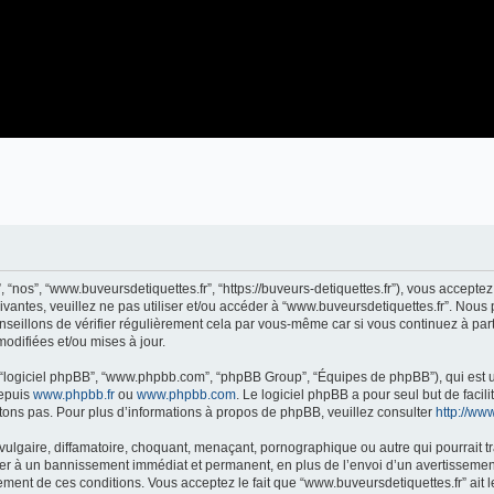
, “nos”, “www.buveursdetiquettes.fr”, “https://buveurs-detiquettes.fr”), vous accept
ivantes, veuillez ne pas utiliser et/ou accéder à “www.buveursdetiquettes.fr”. Nou
eillons de vérifier régulièrement cela par vous-même car si vous continuez à parti
odifiées et/ou mises à jour.
”, “logiciel phpBB”, “www.phpbb.com”, “phpBB Group”, “Équipes de phpBB”), qui est u
depuis
www.phpbb.fr
ou
www.phpbb.com
. Le logiciel phpBB a pour seul but de faci
ons pas. Pour plus d’informations à propos de phpBB, veuillez consulter
http://www
ulgaire, diffamatoire, choquant, menaçant, pornographique ou autre qui pourrait tr
ner à un bannissement immédiat et permanent, en plus de l’envoi d’un avertissement
ment de ces conditions. Vous acceptez le fait que “www.buveursdetiquettes.fr” ait le