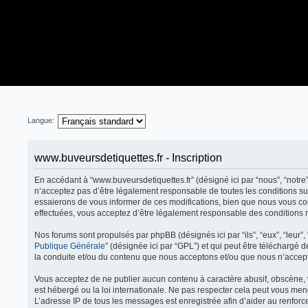
Langue:
www.buveursdetiquettes.fr - Inscription
En accédant à “www.buveursdetiquettes.fr” (désigné ici par “nous”, “notre”
n’acceptez pas d’être légalement responsable de toutes les conditions su
essaierons de vous informer de ces modifications, bien que nous vous cons
effectuées, vous acceptez d’être légalement responsable des conditions m
Nos forums sont propulsés par phpBB (désignés ici par “ils”, “eux”, “leur
Publique Générale
” (désignée ici par “GPL”) et qui peut être téléchargé 
la conduite et/ou du contenu que nous acceptons et/ou que nous n’accept
Vous acceptez de ne publier aucun contenu à caractère abusif, obscène, v
est hébergé ou la loi internationale. Ne pas respecter cela peut vous me
L’adresse IP de tous les messages est enregistrée afin d’aider au renforce