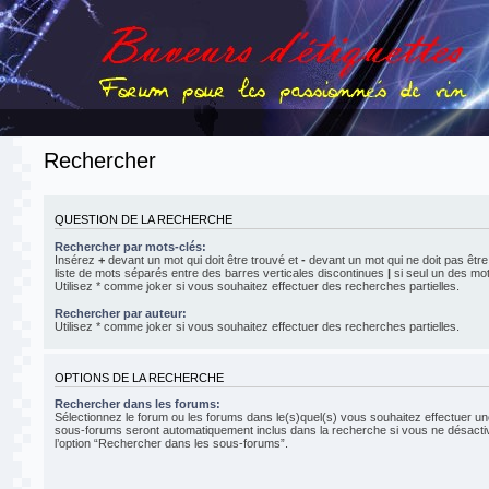
Rechercher
QUESTION DE LA RECHERCHE
Rechercher par mots-clés:
Insérez
+
devant un mot qui doit être trouvé et
-
devant un mot qui ne doit pas être
liste de mots séparés entre des barres verticales discontinues
|
si seul un des mot
Utilisez * comme joker si vous souhaitez effectuer des recherches partielles.
Rechercher par auteur:
Utilisez * comme joker si vous souhaitez effectuer des recherches partielles.
OPTIONS DE LA RECHERCHE
Rechercher dans les forums:
Sélectionnez le forum ou les forums dans le(s)quel(s) vous souhaitez effectuer u
sous-forums seront automatiquement inclus dans la recherche si vous ne désact
l’option “Rechercher dans les sous-forums”.