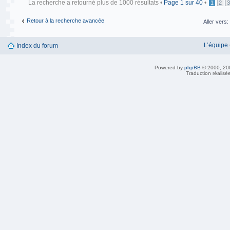
La recherche a retourné plus de 1000 résultats •
Page
1
sur
40
•
1
2
3
Retour à la recherche avancée
Aller vers:
L’équipe
Index du forum
Powered by
phpBB
© 2000, 20
Traduction réalisé