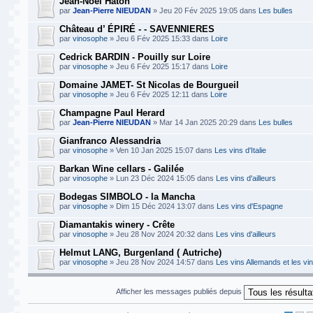
Jean-Noël Haton
par
Jean-Pierre NIEUDAN
» Jeu 20 Fév 2025 19:05 dans
Les bulles
Château d’ ÉPIRÉ - - SAVENNIERES
par
vinosophe
» Jeu 6 Fév 2025 15:33 dans
Loire
Cedrick BARDIN - Pouilly sur Loire
par
vinosophe
» Jeu 6 Fév 2025 15:17 dans
Loire
Domaine JAMET- St Nicolas de Bourgueil
par
vinosophe
» Jeu 6 Fév 2025 12:11 dans
Loire
Champagne Paul Herard
par
Jean-Pierre NIEUDAN
» Mar 14 Jan 2025 20:29 dans
Les bulles
Gianfranco Alessandria
par
vinosophe
» Ven 10 Jan 2025 15:07 dans
Les vins d'Italie
Barkan Wine cellars - Galilée
par
vinosophe
» Lun 23 Déc 2024 15:05 dans
Les vins d'ailleurs
Bodegas SIMBOLO - la Mancha
par
vinosophe
» Dim 15 Déc 2024 13:07 dans
Les vins d'Espagne
Diamantakis winery - Crête
par
vinosophe
» Jeu 28 Nov 2024 20:32 dans
Les vins d'ailleurs
Helmut LANG, Burgenland ( Autriche)
par
vinosophe
» Jeu 28 Nov 2024 14:57 dans
Les vins Allemands et les vin
Afficher les messages publiés depuis