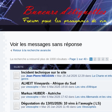
Voir les messages sans réponse
Retour à la recherche avancée
La recherche a retourné plus de 1000 résultats •
Page
1
sur
40
•
..
1
2
3
4
5
SUJETS
Incident technique sur le site
par
Jean-Pierre NIEUDAN
» Mar 28 Juil 2026 12:29 dans
La Charte et inf
genre.
ALHEIT Vineyards - Afrique du Sud
par
vinosophe
» Mer 6 Mai 2026 18:00 dans
Les vins d'Afrique
Markus HUBER - Autriche
par
vinosophe
» Mer 6 Mai 2026 17:42 dans
Les vins Allemands et les vins
Dégustation du 13/01/2026: 10 vins à l’aveugle ( LS)
par
vinosophe
» Mar 20 Jan 2026 11:46 dans
Les Vinosophes