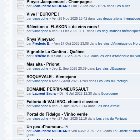
Ployez-Jacquemard - Champagne
par
Jean-Pierre NIEUDAN
» Lun 12 Jan 2026 15:26 dans
Les bulles
Vive l’ EUROPE !
par
vinosophe
» Ven 28 Nov 2025 15:42 dans
Les dégustations thématiqu
Sélection « FLAKON » de vins rares !
par
vinosophe
» Ven 31 Oct 2025 11:11 dans
Les dégustations thématique
Rhys Vineyard
par
Frédéric B.
» Ven 17 Oct 2025 23:08 dans
les vins d'Amérique du Nor
Vignoble La Cantina - Québec
par
Frédéric B.
» Sam 13 Sep 2025 18:20 dans
les vins d'Amérique du No
Mas alta - Priorat
par
vinosophe
» Jeu 11 Sep 2025 20:39 dans
Les vins d'Espagne
ROQUEVALE - Alentejano
par
vinosophe
» Mar 12 Août 2025 12:09 dans
Les vins du Portugal
DOMAINE PERRIN-MEURSAULT
par
Laurent Saura
» Dim 6 Juil 2025 12:30 dans
Bourgogne
Fattoria di VALIANO- chianti classico
par
vinosophe
» Ven 27 Juin 2025 13:14 dans
Les vins d'Italie
Portal do Fidalgo - Vinho verde
par
vinosophe
» Ven 27 Juin 2025 11:19 dans
Les vins du Portugal
Un peu d’humour…
par
Jean-Pierre NIEUDAN
» Ven 4 Avr 2025 12:16 dans
La Charte et infor
genre.