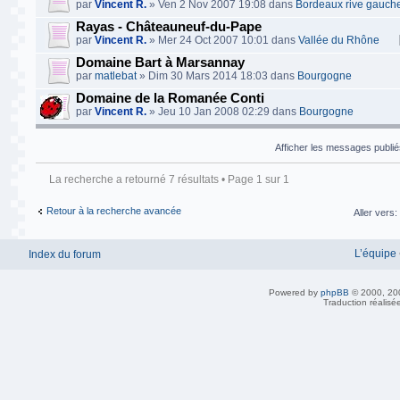
par
Vincent R.
» Ven 2 Nov 2007 19:08 dans
Bordeaux rive gauch
Rayas - Châteauneuf-du-Pape
par
Vincent R.
» Mer 24 Oct 2007 10:01 dans
Vallée du Rhône
Domaine Bart à Marsannay
par
matlebat
» Dim 30 Mars 2014 18:03 dans
Bourgogne
Domaine de la Romanée Conti
par
Vincent R.
» Jeu 10 Jan 2008 02:29 dans
Bourgogne
Afficher les messages publi
La recherche a retourné 7 résultats • Page
1
sur
1
Retour à la recherche avancée
Aller vers:
L’équipe
Index du forum
Powered by
phpBB
© 2000, 20
Traduction réalisé