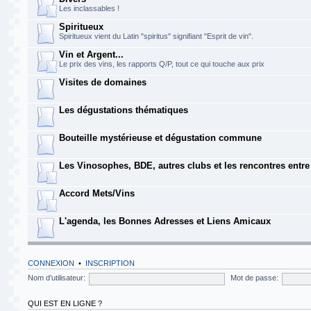
Les inclassables !
Spiritueux
Spiritueux vient du Latin "spiritus" signifiant "Esprit de vin".
Vin et Argent...
Le prix des vins, les rapports Q/P, tout ce qui touche aux prix
Visites de domaines
Les dégustations thématiques
Bouteille mystérieuse et dégustation commune
Les Vinosophes, BDE, autres clubs et les rencontres entr
Accord Mets/Vins
L'agenda, les Bonnes Adresses et Liens Amicaux
CONNEXION
•
INSCRIPTION
Nom d’utilisateur:
Mot de passe:
QUI EST EN LIGNE ?