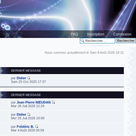
FAQ
Inscription
Connexion
Recherche avancée
Nous sommes actuellement le Sam 8 Août 2026 18:31
ES
DERNIER MESSAGE
par
Didier
Sam 25 Oct 2025 17:37
ES
DERNIER MESSAGE
par
Jean-Pierre NIEUDAN
Mar 28 Juil 2026 12:29
par
Didier
Mer 29 Juil 2026 19:09
par
Frédéric B.
Mar 4 Août 2026 00:59