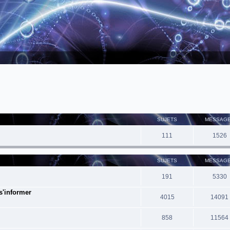
SUJETS
MESSAG
111
1526
SUJETS
MESSAG
191
5330
 s'informer
4015
14091
858
11564