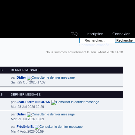
FAQ
Inscription
Connexion
Recherche avancée
Nous sommes actuellement le Jeu 6 Août 2026 14:38
ES
DERNIER MESSAGE
par
Didier
Sam 25 Oct 2025 17:37
ES
DERNIER MESSAGE
par
Jean-Pierre NIEUDAN
Mar 28 Juil 2026 12:29
par
Didier
Mer 29 Juil 2026 19:09
par
Frédéric B.
Mar 4 Août 2026 00:59