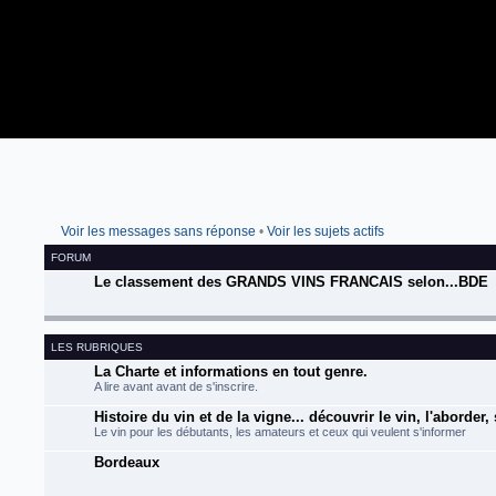
Voir les messages sans réponse
•
Voir les sujets actifs
FORUM
Le classement des GRANDS VINS FRANCAIS selon...BDE
LES RUBRIQUES
La Charte et informations en tout genre.
A lire avant avant de s'inscrire.
Histoire du vin et de la vigne... découvrir le vin, l'aborder,
Le vin pour les débutants, les amateurs et ceux qui veulent s'informer
Bordeaux