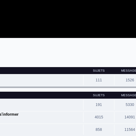
SUJETS
MESSAG
111
1526
SUJETS
MESSAG
191
5330
 s'informer
4015
14091
858
11564