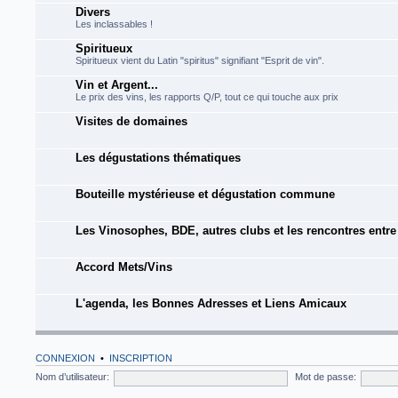
Divers
Les inclassables !
Spiritueux
Spiritueux vient du Latin "spiritus" signifiant "Esprit de vin".
Vin et Argent...
Le prix des vins, les rapports Q/P, tout ce qui touche aux prix
Visites de domaines
Les dégustations thématiques
Bouteille mystérieuse et dégustation commune
Les Vinosophes, BDE, autres clubs et les rencontres entr
Accord Mets/Vins
L'agenda, les Bonnes Adresses et Liens Amicaux
CONNEXION
•
INSCRIPTION
Nom d’utilisateur:
Mot de passe: