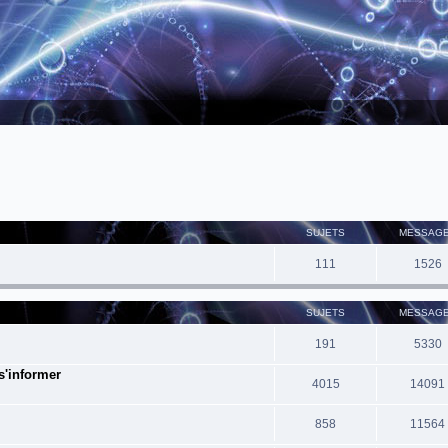
SUJETS
MESSAG
111
1526
SUJETS
MESSAG
191
5330
 s'informer
4015
14091
858
11564