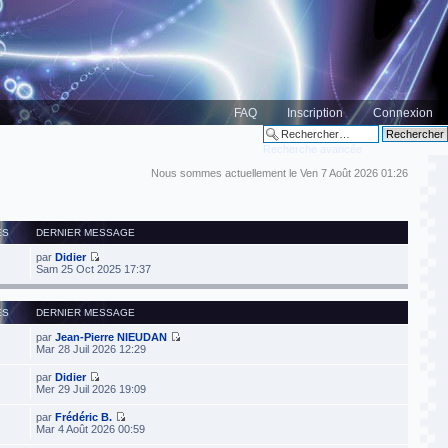
FAQ
Inscription
Connexion
Recherche avancée
Nous sommes actuellement le Ven 7 Août 2026 01:26
ES
DERNIER MESSAGE
par
Didier
Sam 25 Oct 2025 17:37
ES
DERNIER MESSAGE
par
Jean-Pierre NIEUDAN
Mar 28 Juil 2026 12:29
par
Didier
Mer 29 Juil 2026 19:09
par
Frédéric B.
Mar 4 Août 2026 00:59