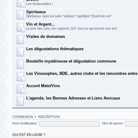
Les inclassables !
Spiritueux
Spiritueux vient du Latin "spiritus" signifiant "Esprit de vin".
Vin et Argent...
Le prix des vins, les rapports Q/P, tout ce qui touche aux prix
Visites de domaines
Les dégustations thématiques
Bouteille mystérieuse et dégustation commune
Les Vinosophes, BDE, autres clubs et les rencontres entr
Accord Mets/Vins
L'agenda, les Bonnes Adresses et Liens Amicaux
CONNEXION
•
INSCRIPTION
Nom d’utilisateur:
Mot de passe:
QUI EST EN LIGNE ?