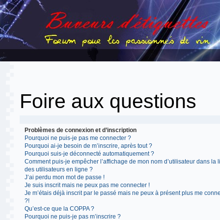
Foire aux questions
Problèmes de connexion et d’inscription
Pourquoi ne puis-je pas me connecter ?
Pourquoi ai-je besoin de m’inscrire, après tout ?
Pourquoi suis-je déconnecté automatiquement ?
Comment puis-je empêcher l’affichage de mon nom d’utilisateur dans la l
des utilisateurs en ligne ?
J’ai perdu mon mot de passe !
Je suis inscrit mais ne peux pas me connecter !
Je m’étais déjà inscrit par le passé mais ne peux à présent plus me conn
?!
Qu’est-ce que la COPPA ?
Pourquoi ne puis-je pas m’inscrire ?