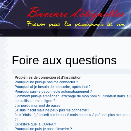
Foire aux questions
Problèmes de connexion et d’inscription
Pourquoi ne puis-je pas me connecter ?
Pourquoi ai-je besoin de m’inscrire, après tout ?
Pourquoi suis-je déconnecté automatiquement ?
Comment puis-je empêcher l’affichage de mon nom d’utilisateur dans la l
des utilisateurs en ligne ?
J’ai perdu mon mot de passe !
Je suis inscrit mais ne peux pas me connecter !
Je m’étais déjà inscrit par le passé mais ne peux à présent plus me conn
?!
Qu’est-ce que la COPPA ?
Pourquoi ne puis-je pas m’inscrire ?