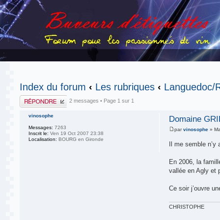
Index du forum
‹
Les rubriques
‹
Languedoc/R
Publier une
2 messages • Page
1
sur
1
réponse
vinosophe
Domaine GRIE
Messages:
7263
par
vinosophe
» Ma
Inscrit le:
Ven 19 Oct 2007 23:38
Localisation:
BOURG en Gironde
Il me semble n’y 
En 2006, la famil
vallée en Agly et 
Ce soir j’ouvre u
CHRISTOPHE