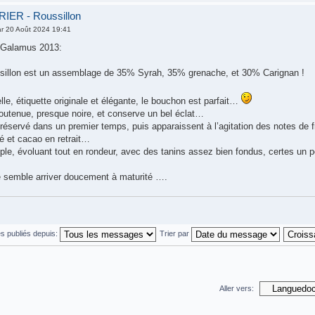
IER - Roussillon
r 20 Août 2024 19:41
Galamus 2013:
sillon est un assemblage de 35% Syrah, 35% grenache, et 30% Carignan !
elle, étiquette originale et élégante, le bouchon est parfait…
soutenue, presque noire, et conserve un bel éclat…
éservé dans un premier temps, puis apparaissent à l’agitation des notes de fr
é et cacao en retrait…
le, évoluant tout en rondeur, avec des tanins assez bien fondus, certes un 
 semble arriver doucement à maturité ….
s publiés depuis:
Trier par
Aller vers: