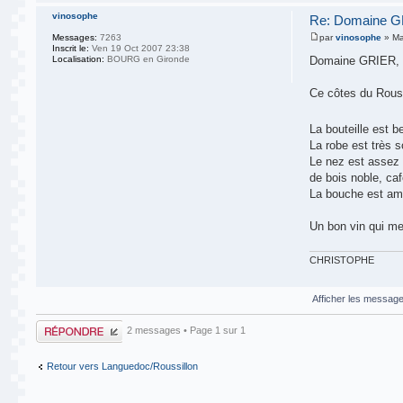
vinosophe
Re: Domaine GR
Messages:
7263
par
vinosophe
» Ma
Inscrit le:
Ven 19 Oct 2007 23:38
Localisation:
BOURG en Gironde
Domaine GRIER, 
Ce côtes du Rous
La bouteille est b
La robe est très 
Le nez est assez r
de bois noble, caf
La bouche est amp
Un bon vin qui me
CHRISTOPHE
Afficher les message
Publier une
2 messages • Page
1
sur
1
réponse
Retour vers Languedoc/Roussillon