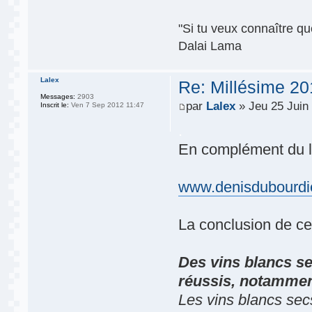
"Si tu veux connaître que
Dalai Lama
Lalex
Re: Millésime 20
Messages:
2903
par
Lalex
» Jeu 25 Juin
Inscrit le:
Ven 7 Sep 2012 11:47
.
En complément du li
www.denisdubourdie
La conclusion de c
Des vins blancs se
réussis, notammen
Les vins blancs sec