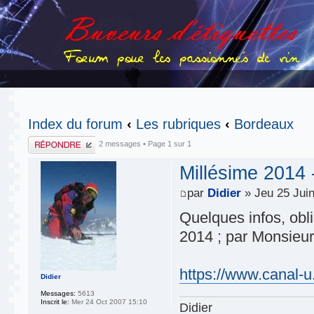
Index du forum
‹
Les rubriques
‹
Bordeaux
Publier une
2 messages • Page
1
sur
1
réponse
Millésime 2014 
par
Didier
» Jeu 25 Jui
Quelques infos, obli
2014 ; par Monsie
https://www.canal-u.
Didier
Messages:
5613
Inscrit le:
Mer 24 Oct 2007 15:10
Didier