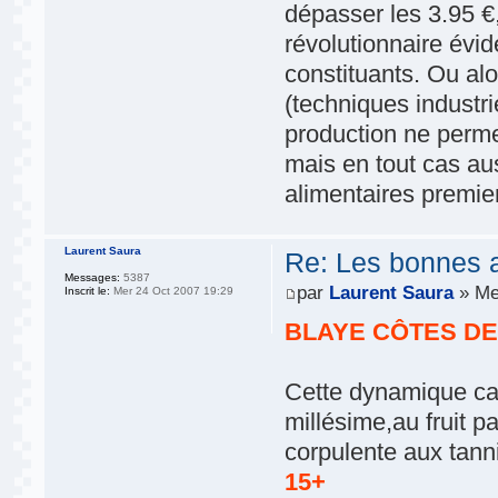
dépasser les 3.95 €, 
révolutionnaire évi
constituants. Ou alo
(techniques industri
production ne permet
mais en tout cas auss
alimentaires premier
Laurent Saura
Re: Les bonnes aff
Messages:
5387
par
Laurent Saura
» Me
Inscrit le:
Mer 24 Oct 2007 19:29
BLAYE CÔTES DE
Cette dynamique cav
millésime,au fruit 
corpulente aux tanni
15+