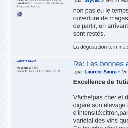
par
Styves
» Ven 27 Ma
Localisation:
Josselin, 56, Morbihan,
Bretagne, France
non pas eu le temps
ouverture de magasin
de partir, en arrivan
sont restés.
La dégustation terminée,
Laurent Saura
Re: Les bonnes aff
Messages:
5387
par
Laurent Saura
» Ve
Inscrit le:
Mer 24 Oct 2007 19:29
Excellence de Tut
Vâche!pas cher et 
digéré son élevage
d'intensité:citron,p
variétal des vins que