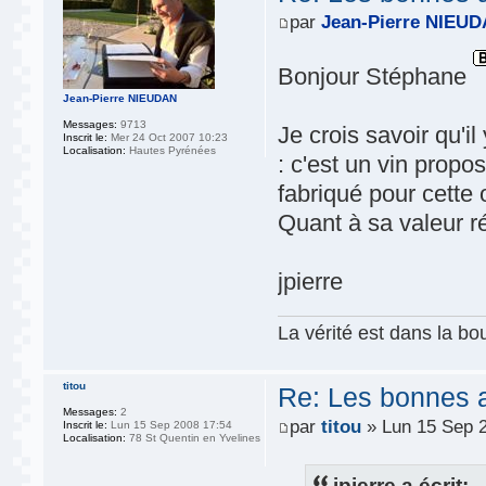
par
Jean-Pierre NIEU
Bonjour Stéphane
Jean-Pierre NIEUDAN
Messages:
9713
Je crois savoir qu'
Inscrit le:
Mer 24 Oct 2007 10:23
Localisation:
Hautes Pyrénées
: c'est un vin prop
fabriqué pour cette 
Quant à sa valeur ré
jpierre
La vérité est dans la bou
titou
Re: Les bonnes aff
Messages:
2
par
titou
» Lun 15 Sep 
Inscrit le:
Lun 15 Sep 2008 17:54
Localisation:
78 St Quentin en Yvelines
jpierre a écrit: