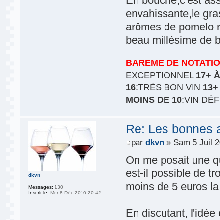
En bouche,c'est ass
envahissante,le gra
arômes de pomelo r
beau millésime de b
BAREME DE NOTATI
EXCEPTIONNEL
17+ À
16
:TRÈS BON VIN
13+
MOINS DE 10
:VIN DÉ
Re: Les bonnes aff
par
dkvn
» Sam 5 Juil 2
On me posait une qu
est-il possible de t
dkvn
moins de 5 euros la
Messages:
130
Inscrit le:
Mer 8 Déc 2010 20:42
En discutant, l'idée