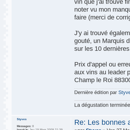
vin que j'ai trouvé 
noter vu mon manque
faire (merci de corri
J'y ai trouvé égalem
gouté, un Marquis d
sur les 10 dernières
Prix d'appel ou erreu
aux vins au leader 
Champ le Roi 883
Dernière édition par
Styv
La dégustation terminée,
Styves
Re: Les bonnes aff
Messages:
8
Inscrit le:
Jeu 19 Mars 2009 21:39