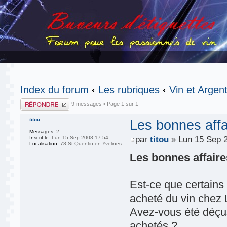
Index du forum
‹
Les rubriques
‹
Vin et Argent
Publier une
9 messages • Page
1
sur
1
réponse
titou
Les bonnes affai
Messages:
2
Inscrit le:
Lun 15 Sep 2008 17:54
par
titou
» Lun 15 Sep 
Localisation:
78 St Quentin en Yvelines
Les bonnes affaires
Est-ce que certains
acheté du vin chez 
Avez-vous été déçu
achetés ?