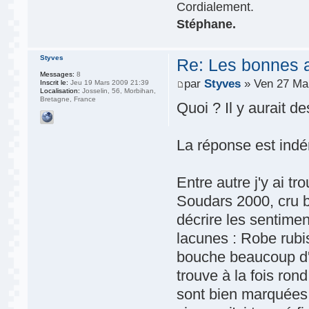
Cordialement.
Stéphane.
Styves
Re: Les bonnes aff
Messages:
8
par
Styves
» Ven 27 Ma
Inscrit le:
Jeu 19 Mars 2009 21:39
Localisation:
Josselin, 56, Morbihan,
Bretagne, France
Quoi ? Il y aurait d
La réponse est indé
Entre autre j'y ai t
Soudars 2000, cru 
décrire les sentime
lacunes : Robe rubis
bouche beaucoup d'a
trouve à la fois rond
sont bien marquées