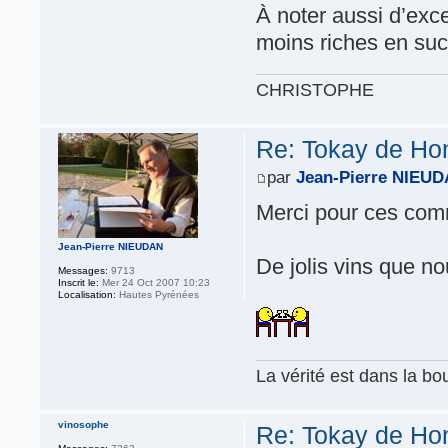
À noter aussi d’ex
moins riches en suc
CHRISTOPHE
Re: Tokay de Hon
par
Jean-Pierre NIEU
Merci pour ces com
Jean-Pierre NIEUDAN
De jolis vins que 
Messages:
9713
Inscrit le:
Mer 24 Oct 2007 10:23
Localisation:
Hautes Pyrénées
La vérité est dans la bou
vinosophe
Re: Tokay de Hon