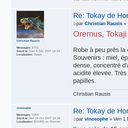
Re: Tokay de Hon
par
Christian Rausis
» 
Oremus, Tokaji
Christian Rausis
Messages:
3732
Robe à peu près la 
Inscrit le:
Sam 8 Déc 2007 14:04
Localisation:
Valais
Souvenirs : miel, ép
dense, concentré d
acidité élevée. Très
papilles.
Christian Rausis
vinosophe
Re: Tokay de Hon
Messages:
7263
par
vinosophe
» Ven 1 
Inscrit le:
Ven 19 Oct 2007 23:38
Localisation:
BOURG en Gironde