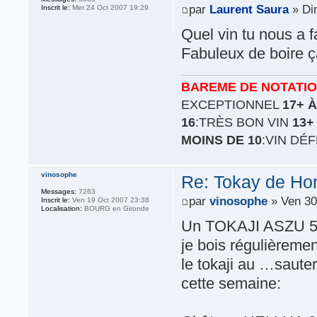
par
Laurent Saura
» Di
Inscrit le:
Mer 24 Oct 2007 19:29
Quel vin tu nous a fa
Fabuleux de boire 
BAREME DE NOTATI
EXCEPTIONNEL
17+ À
16
:TRÈS BON VIN
13+
MOINS DE 10
:VIN DÉ
vinosophe
Re: Tokay de Hon
Messages:
7263
par
vinosophe
» Ven 30
Inscrit le:
Ven 19 Oct 2007 23:38
Localisation:
BOURG en Gironde
Un TOKAJI ASZU 5 p
je bois régulièremen
le tokaji au …saut
cette semaine: