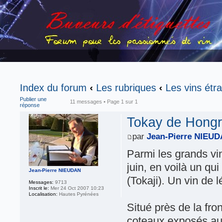
Index du forum
‹
Les rubriques
‹
Les vins étr
Publier une
11 messages • Page
1
sur
1
réponse
Tokay de Hongri
par
Jean-Pierre NIEU
Parmi les grands v
juin, en voilà un qui
Jean-Pierre NIEUDAN
(Tokaji). Un vin de 
Messages:
9713
Inscrit le:
Mer 24 Oct 2007 10:23
Localisation:
Hautes Pyrénées
Situé près de la fro
coteaux exposés au 