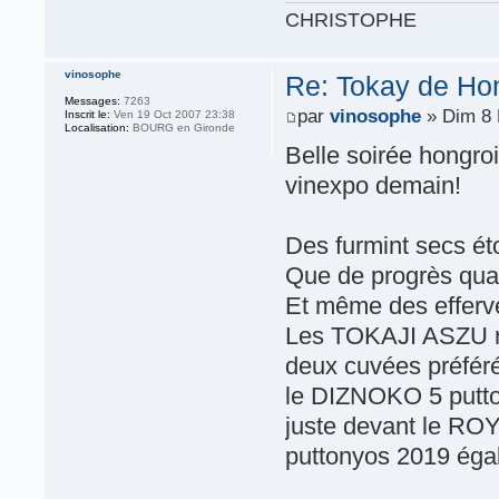
CHRISTOPHE
vinosophe
Re: Tokay de Hon
Messages:
7263
par
vinosophe
» Dim 8 
Inscrit le:
Ven 19 Oct 2007 23:38
Localisation:
BOURG en Gironde
Belle soirée hongro
vinexpo demain!
Des furmint secs éto
Que de progrès quali
Et même des efferve
Les TOKAJI ASZU re
deux cuvées préfér
le DIZNOKO 5 putto
juste devant le R
puttonyos 2019 éga