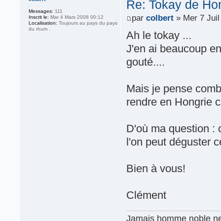
Re: Tokay de Hon
Messages:
111
par
colbert
» Mer 7 Juil
Inscrit le:
Mar 4 Mars 2008 00:12
Localisation:
Toujours au pays du pays
du rhum .
Ah le tokay ...
J'en ai beaucoup ent
gouté....
Mais je pense combl
rendre en Hongrie c
D'où ma question : 
l'on peut déguster c
Bien à vous!
Clément
Jamais homme noble ne h