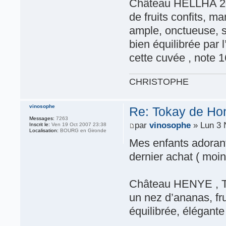
Château HELLHA 201
de fruits confits, m
ample, onctueuse, s
bien équilibrée par 
cette cuvée , note 1
CHRISTOPHE
vinosophe
Re: Tokay de Hon
Messages:
7263
par
vinosophe
» Lun 3 
Inscrit le:
Ven 19 Oct 2007 23:38
Localisation:
BOURG en Gironde
Mes enfants adorant
dernier achat ( moi
Château HENYE , T
un nez d’ananas, fru
équilibrée, élégante