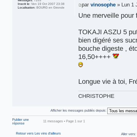
Messages:
7263
par
vinosophe
» Lun 1 
Inscrit le:
Ven 19 Oct 2007 23:38
Localisation:
BOURG en Gironde
Une merveille pour f
TOKAJI ASZU 5 putto
bien digéré ses sucr
bouche digeste , ét
16,50++++
Longue vie à toi, F
CHRISTOPHE
Afficher les messages publiés depuis:
Publier une
11 messages • Page
1
sur
1
réponse
Retour vers Les vins d'ailleurs
Aller vers: