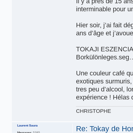
Il y a près de 15 an
interminable pour 
Hier soir, j’ai fai
ans d’âge et j’avou
TOKAJI ESZENCIA 1
Borkülönleges.seg
Une couleur café qui
exotiques surmuris,
tres peu d’alcool, 
expérience ! Hélas 
CHRISTOPHE
Laurent Saura
Re: Tokay de Hon
Messages:
5385