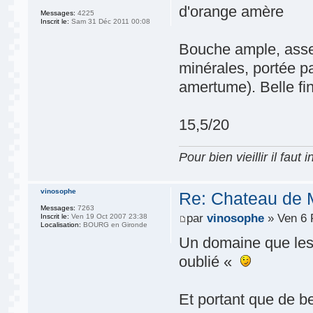
d'orange amère
Messages:
4225
Inscrit le:
Sam 31 Déc 2011 00:08
Bouche ample, asse
minérales, portée p
amertume). Belle fi
15,5/20
Pour bien vieillir il faut
vinosophe
Re: Chateau de 
Messages:
7263
par
vinosophe
» Ven 6 
Inscrit le:
Ven 19 Oct 2007 23:38
Localisation:
BOURG en Gironde
Un domaine que les 
oublié «
Et portant que de b