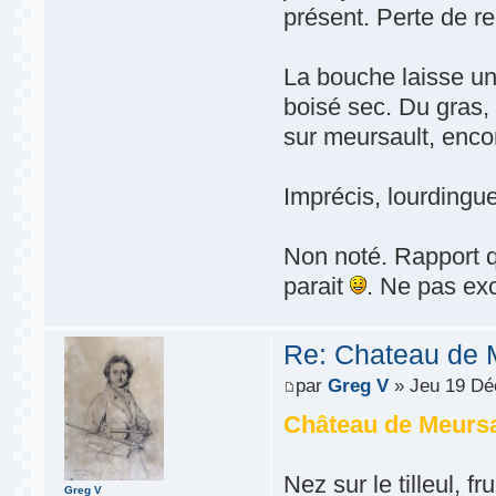
présent. Perte de re
La bouche laisse un
boisé sec. Du gras,
sur meursault, enco
Imprécis, lourdingue
Non noté. Rapport q/
parait
. Ne pas exc
Re: Chateau de 
par
Greg V
» Jeu 19 Dé
Château de Meursa
Nez sur le tilleul, f
Greg V