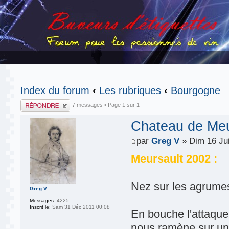
Index du forum
‹
Les rubriques
‹
Bourgogne
Publier une
7 messages • Page
1
sur
1
réponse
Chateau de Meu
par
Greg V
» Dim 16 Ju
Meursault 2002 :
Nez sur les agrumes,
Greg V
Messages:
4225
Inscrit le:
Sam 31 Déc 2011 00:08
En bouche l'attaque 
nous ramène sur un