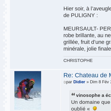
Hier soir, à l’aveug
de PULIGNY :
MEURSAULT- PERRIE
robe brillante, au 
grillée, fruit d’une
minérale, jolie final
CHRISTOPHE
Re: Chateau de 
par
Didier
» Dim 8 Fév 
vinosophe a écr
Un domaine que l
oublié «