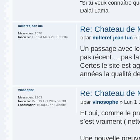
"Si tu veux connaître que
Dalai Lama
milleret jean luc
Re: Chateau de 
Messages:
1570
par
milleret jean luc
» 
Inscrit le:
Lun 24 Mars 2008 21:04
Un passage avec le
pas récent ....pas l
Certes le site est a
années la qualité de
vinosophe
Re: Chateau de 
Messages:
7263
par
vinosophe
» Lun 1 
Inscrit le:
Ven 19 Oct 2007 23:38
Localisation:
BOURG en Gironde
Et oui, comme le pr
s’est vraiment ( ne
Une nouvelle preuv