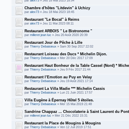
par
alex73
» Jeu 18 Mai 2023 18:54
Chambre d'hôtes "Litdevin" à Uchizy
par
alex73
» Jeu 18 Mai 2023 18:45
Restaurant "Le Bocal" à Reims
par
alex73
» Jeu 11 Mai 2023 08:11
Restaurant ARBOIS " Le Bistronome "
par
milleret jean luc
» Jeu 20 Août 2020 20:39
Restaurant Jour de Pêche à Lille
par
Thierry Debaisieux
» Sam 30 Sep 2017 22:02
Restaurant Loiseau des Ducs * Michelin Dijon.
par
Thierry Debaisieux
» Mer 20 Déc 2017 17:09
Restaurant Haut Bonheur de la Table Cassel (Nord) * Miche
par
Thierry Debaisieux
» Jeu 9 Fév 2017 21:44
Restaurant l’Emotion au Puy en Velay
par
Thierry Debaisieux
» Jeu 19 Août 2021 17:14
Restaurant La Villa Madie *** Michelin Cassis
par
Thierry Debaisieux
» Lun 21 Juin 2021 17:57
Villa Eugène à Épernay Hôtel 5 étoiles.
par
Thierry Debaisieux
» Mer 15 Mai 2019 21:48
Sandrine Chappaz ... Chocolaterie à Saint Laurent du Pont
par
milleret jean luc
» Mer 21 Déc 2022 15:31
Restaurant la Place de Mougins à Mougins
par
Thierry Debaisieux
» Ven 12 Juil 2019 17:51