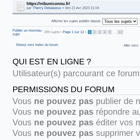
https://nibuniconnu.fr/
par
Thierry Debaisieux
» Ven 21 Avr 2023 21:04
Afficher les sujets publiés depuis:
Publier un nouveau
289 sujets •
Page
1
sur
12
•
...
1
2
3
4
5
12
sujet
Retour vers Index du forum
Aller vers:
QUI EST EN LIGNE ?
Utilisateur(s) parcourant ce forum 
PERMISSIONS DU FORUM
Vous
ne pouvez pas
publier de 
Vous
ne pouvez pas
répondre au
Vous
ne pouvez pas
éditer vos 
Vous
ne pouvez pas
supprimer 