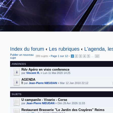
Index du forum
‹
Les rubriques
‹
L'agenda, le
Publier un nouveau
289 sujets •
Page
1
sur
12
•
...
1
2
3
4
5
12
sujet
ANNONCES
Rdv Apéro en visio conference
par
Vincent R.
» Lun 11 Mai 2020 14:25
AGENDA
par
Jean-Pierre NIEUDAN
» Mar 12 Jan 2010 22:12
SUJETS
U campanile - Vivario - Corse
par
Jean-Pierre NIEUDAN
» Dim 26 Avr 2026 11:03
Restaurant Brasserie "Le Jardin des Crayères" Reims