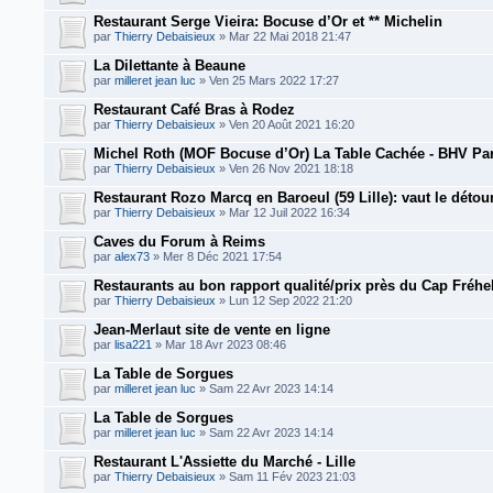
Restaurant Serge Vieira: Bocuse d’Or et ** Michelin
par
Thierry Debaisieux
» Mar 22 Mai 2018 21:47
La Dilettante à Beaune
par
milleret jean luc
» Ven 25 Mars 2022 17:27
Restaurant Café Bras à Rodez
par
Thierry Debaisieux
» Ven 20 Août 2021 16:20
Michel Roth (MOF Bocuse d’Or) La Table Cachée - BHV Par
par
Thierry Debaisieux
» Ven 26 Nov 2021 18:18
Restaurant Rozo Marcq en Baroeul (59 Lille): vaut le détou
par
Thierry Debaisieux
» Mar 12 Juil 2022 16:34
Caves du Forum à Reims
par
alex73
» Mer 8 Déc 2021 17:54
Restaurants au bon rapport qualité/prix près du Cap Fréhe
par
Thierry Debaisieux
» Lun 12 Sep 2022 21:20
Jean-Merlaut site de vente en ligne
par
lisa221
» Mar 18 Avr 2023 08:46
La Table de Sorgues
par
milleret jean luc
» Sam 22 Avr 2023 14:14
La Table de Sorgues
par
milleret jean luc
» Sam 22 Avr 2023 14:14
Restaurant L'Assiette du Marché - Lille
par
Thierry Debaisieux
» Sam 11 Fév 2023 21:03