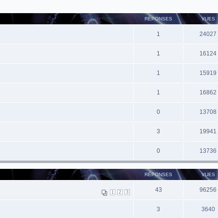
RÉPONSES
VUES
1
24027
1
16124
1
15919
1
16862
0
13708
3
19941
0
13736
RÉPONSES
VUES
43
96256
1
2
3
3
3640