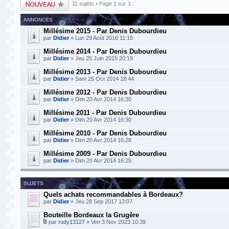
Publier un nouveau
11 sujets • Page
1
sur
1
sujet
ANNONCES
Millésime 2015 - Par Denis Dubourdieu
par
Didier
» Lun 29 Août 2016 11:15
Millésime 2014 - Par Denis Dubourdieu
par
Didier
» Jeu 25 Juin 2015 20:19
Millésime 2013 - Par Denis Dubourdieu
par
Didier
» Sam 25 Oct 2014 18:44
Millésime 2012 - Par Denis Dubourdieu
par
Didier
» Dim 20 Avr 2014 16:30
Millésime 2011 - Par Denis Dubourdieu
par
Didier
» Dim 20 Avr 2014 16:30
Millésime 2010 - Par Denis Dubourdieu
par
Didier
» Dim 20 Avr 2014 16:28
Millésime 2009 - Par Denis Dubourdieu
par
Didier
» Dim 20 Avr 2014 16:25
SUJETS
Quels achats recommandables à Bordeaux?
par
Didier
» Jeu 28 Sep 2017 13:07
Bouteille Bordeaux la Grugère
par
rudy13127
» Ven 3 Nov 2023 10:39