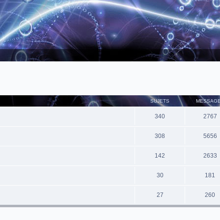
SUJETS
MESSAG
340
2767
308
5656
142
2633
30
181
27
260