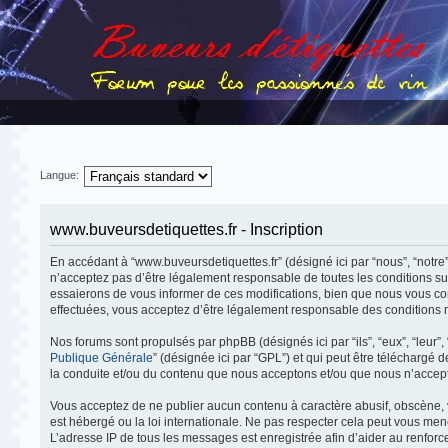
Langue:
www.buveursdetiquettes.fr - Inscription
En accédant à “www.buveursdetiquettes.fr” (désigné ici par “nous”, “notre”
n’acceptez pas d’être légalement responsable de toutes les conditions su
essaierons de vous informer de ces modifications, bien que nous vous cons
effectuées, vous acceptez d’être légalement responsable des conditions m
Nos forums sont propulsés par phpBB (désignés ici par “ils”, “eux”, “leur
Publique Générale
” (désignée ici par “GPL”) et qui peut être téléchargé 
la conduite et/ou du contenu que nous acceptons et/ou que nous n’accept
Vous acceptez de ne publier aucun contenu à caractère abusif, obscène, v
est hébergé ou la loi internationale. Ne pas respecter cela peut vous me
L’adresse IP de tous les messages est enregistrée afin d’aider au renforce