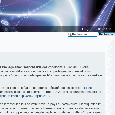
FAQ
Connexion
Recherche avancée
z d’être légalement responsable des conditions suivantes. Si vous
s pouvons modifier ces conditions à n’importe quel moment et nous
ciper à “www.buveursdetiquettes.fr” après que les modifications aient été
ne solution de création de forums, déclaré sous la licence “
Licence
liter les discussions sur Internet, le phpBB Group n’est pas responsable de
.phpbb.fr/
ou
http://www.phpbb.com/
.
ansgresser les lois de votre pays, le pays où “www.buveursdetiquettes.fr”
 à votre fournisseur d’accès à Internet si nous jugeons cela nécessaire.
 droit de supprimer, d’éditer, de déplacer ou de verrouiller n’importe quel