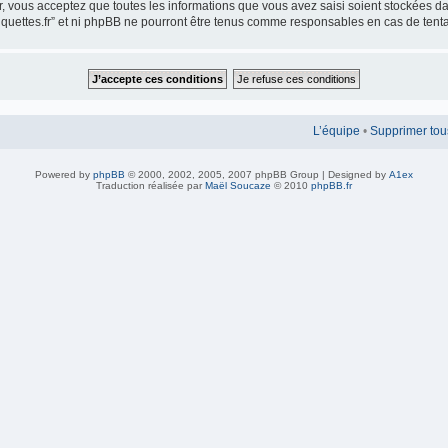
ur, vous acceptez que toutes les informations que vous avez saisi soient stockées 
iquettes.fr” et ni phpBB ne pourront être tenus comme responsables en cas de tent
L’équipe
•
Supprimer tou
Powered by
phpBB
© 2000, 2002, 2005, 2007 phpBB Group | Designed by
A1ex
Traduction réalisée par
Maël Soucaze
© 2010
phpBB.fr