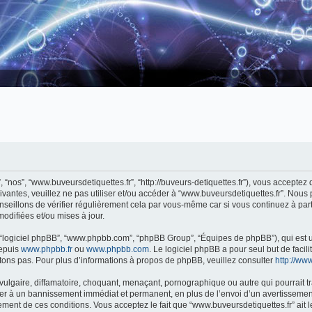
, “nos”, “www.buveursdetiquettes.fr”, “http://buveurs-detiquettes.fr”), vous accepte
ivantes, veuillez ne pas utiliser et/ou accéder à “www.buveursdetiquettes.fr”. Nou
eillons de vérifier régulièrement cela par vous-même car si vous continuez à parti
odifiées et/ou mises à jour.
”, “logiciel phpBB”, “www.phpbb.com”, “phpBB Group”, “Équipes de phpBB”), qui est u
depuis
www.phpbb.fr
ou
www.phpbb.com
. Le logiciel phpBB a pour seul but de faci
ons pas. Pour plus d’informations à propos de phpBB, veuillez consulter
http://www
ulgaire, diffamatoire, choquant, menaçant, pornographique ou autre qui pourrait tr
ner à un bannissement immédiat et permanent, en plus de l’envoi d’un avertissement
ment de ces conditions. Vous acceptez le fait que “www.buveursdetiquettes.fr” ait le