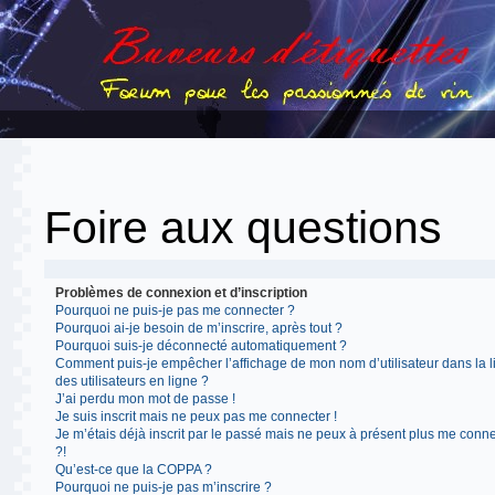
Foire aux questions
Problèmes de connexion et d’inscription
Pourquoi ne puis-je pas me connecter ?
Pourquoi ai-je besoin de m’inscrire, après tout ?
Pourquoi suis-je déconnecté automatiquement ?
Comment puis-je empêcher l’affichage de mon nom d’utilisateur dans la l
des utilisateurs en ligne ?
J’ai perdu mon mot de passe !
Je suis inscrit mais ne peux pas me connecter !
Je m’étais déjà inscrit par le passé mais ne peux à présent plus me conn
?!
Qu’est-ce que la COPPA ?
Pourquoi ne puis-je pas m’inscrire ?