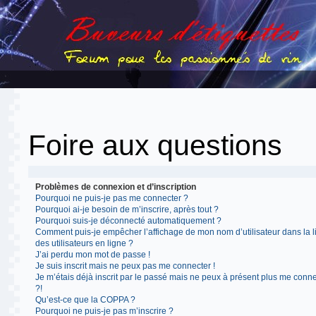
Foire aux questions
Problèmes de connexion et d’inscription
Pourquoi ne puis-je pas me connecter ?
Pourquoi ai-je besoin de m’inscrire, après tout ?
Pourquoi suis-je déconnecté automatiquement ?
Comment puis-je empêcher l’affichage de mon nom d’utilisateur dans la l
des utilisateurs en ligne ?
J’ai perdu mon mot de passe !
Je suis inscrit mais ne peux pas me connecter !
Je m’étais déjà inscrit par le passé mais ne peux à présent plus me conn
?!
Qu’est-ce que la COPPA ?
Pourquoi ne puis-je pas m’inscrire ?